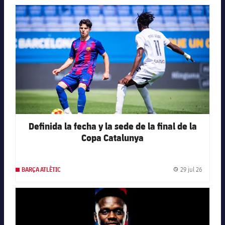
FC Barcelona club badge
Definida la fecha y la sede de la final de la
Copa Catalunya
29 jul 26
BARÇA ATLÈTIC
Fecha de
FC Barcelona club badge