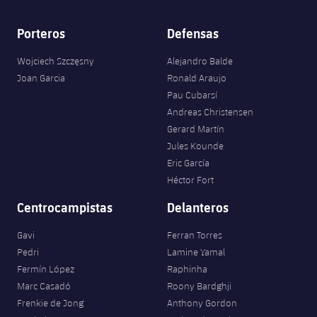
Porteros
Defensas
Wojciech Szczęsny
Alejandro Balde
Joan Garcia
Ronald Araujo
Pau Cubarsí
Andreas Christensen
Gerard Martín
Jules Kounde
Eric García
Héctor Fort
Centrocampistas
Delanteros
Gavi
Ferran Torres
Pedri
Lamine Yamal
Fermín López
Raphinha
Marc Casadó
Roony Bardghji
Frenkie de Jong
Anthony Gordon