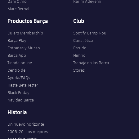
Dani Olmo
Karim Adeyemi
Marc Bernal
Productos Barça
Club
Culers Membership
Spotify Camp Nou
Barça Play
Canal ético
Entradas y Museo
Escudo
Barça App
Himno
Tienda online
Trabaja en las Barça
Centro de
Stores
Ayuda/FAQs
Hazte Beta Tester
Black Friday
Navidad Barça
Historia
Un nuevo horizonte
2008-20. Los mejores