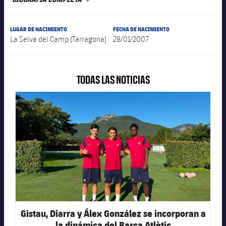
LUGAR DE NACIMIENTO
FECHA DE NACIMIENTO
plusicon
más
La Selva del Camp (Tarragona)
28/01/2007
Instalaciones
TODAS LAS NOTICIAS
Spotify Camp Nou
FC Barcelona club badge
Palau Blaugrana
Estadi Johan Cruyff
Barça Cafe
plusicon
más
Ciutat Esportiva
Servicios
plusicon
más
Gistau, Diarra y Álex González se incorporan a
La Masia
la dinámica del Barça Atlètic