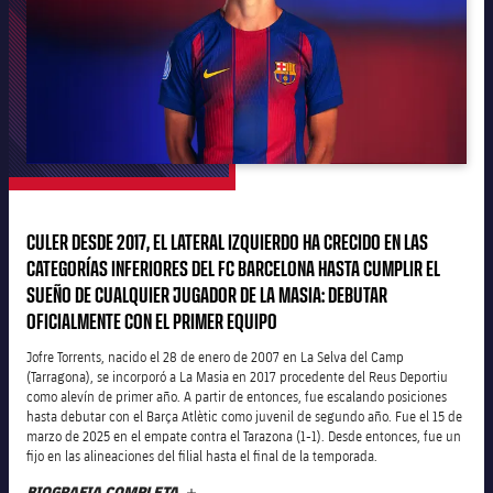
plusicon
más
Junta Directiva
plusicon
más
Estructura ejecutiva
Barça Academy
plusicon
más
Organigramas
Más que un club
chevron-right
label.aria.chevronright
CULER DESDE 2017, EL LATERAL IZQUIERDO HA CRECIDO EN LAS
Década a década
CATEGORÍAS INFERIORES DEL FC BARCELONA HASTA CUMPLIR EL
Órganos
SUEÑO DE CUALQUIER JUGADOR DE LA MASIA: DEBUTAR
Masia 360
chevron-right
label.aria.chevronright
Presidentes
OFICIALMENTE CON EL PRIMER EQUIPO
Documents
La Masia
Jofre Torrents, nacido el 28 de enero de 2007 en La Selva del Camp
chevron-right
label.aria.chevronright
Jugadores de leyenda
(Tarragona), se incorporó a La Masia en 2017 procedente del Reus Deportiu
como alevín de primer año. A partir de entonces, fue escalando posiciones
Comisiones y órganos
hasta debutar con el Barça Atlètic como juvenil de segundo año. Fue el 15 de
Entrenadores
chevron-right
label.aria.chevronright
marzo de 2025 en el empate contra el Tarazona (1-1). Desde entonces, fue un
fijo en las alineaciones del filial hasta el final de la temporada.
Centro de documentación
BIOGRAFIA COMPLETA
MÁS