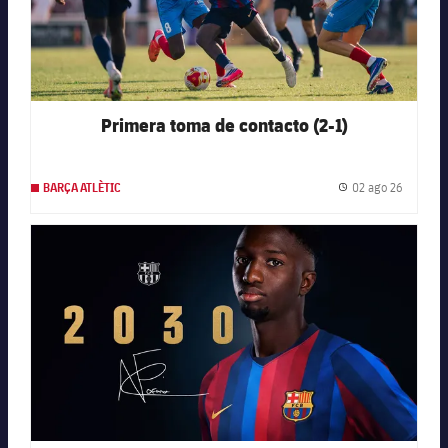
Primera toma de contacto (2-1)
02 ago 26
BARÇA ATLÈTIC
Fecha de
FC Barcelona club badge