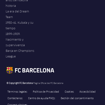
años de nuestra
historia
La era del Dream
Team
1950-61. Kubala y su
tiempo
1899-1909.
Nacimiento y
supervivencia
Barça en Champions
League
© Copyright FC Barcelona
Página Oficial del FC Barcelona
Términos legales
Política de Privacidad
Cookies
Accesibilidad
Contáctenos
Centro de ayuda/FAQs
Gestión del consentimiento
Consent choices