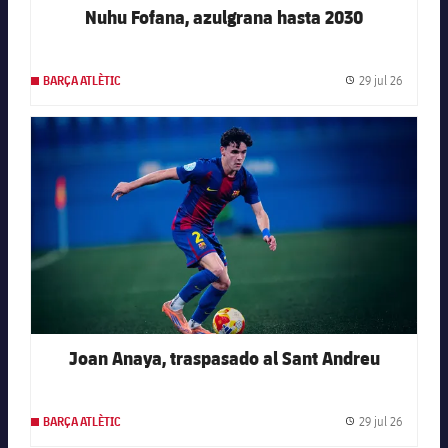
Nuhu Fofana, azulgrana hasta 2030
29 jul 26
BARÇA ATLÈTIC
Fecha de
FC Barcelona club badge
Joan Anaya, traspasado al Sant Andreu
29 jul 26
BARÇA ATLÈTIC
Fecha de