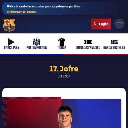
⚽Ya a la venta las entradas para los primeros partidos
COMPRAR ENTRADAS
FC Barcelona club badge
b-play
culers-ball
uniform
ticket-full
ticket-v
BARÇA PLAY
PRETEMPORADA
TIENDA
ENTRADAS Y MUSEO
BARÇA BUSINESS
17. Jofre
DEFENSA