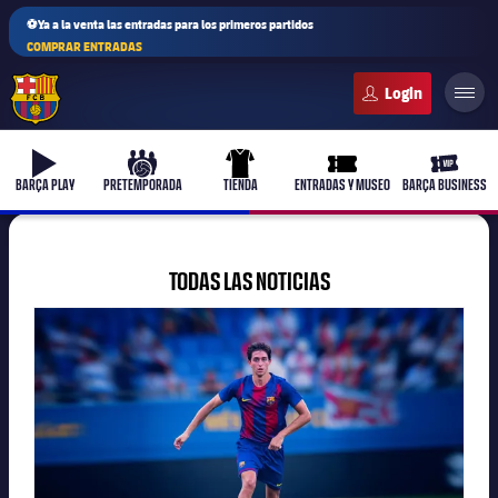
⚽Ya a la venta las entradas para los primeros partidos
COMPRAR ENTRADAS
FC Barcelona club badge
b-play
culers-ball
uniform
ticket-full
ticket-v
BARÇA PLAY
PRETEMPORADA
TIENDA
ENTRADAS Y MUSEO
BARÇA BUSINESS
TODAS LAS NOTICIAS
FC Barcelona club badge