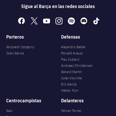
Sigue al Barça en las redes sociales
facebook
x
youtube
instagram
spotify
discord
tiktok
Porteros
Defensas
Wojciech Szczęsny
Alejandro Balde
Joan Garcia
Ronald Araujo
Pau Cubarsí
Andreas Christensen
Gerard Martín
Jules Kounde
Eric García
Héctor Fort
Centrocampistas
Delanteros
Gavi
Ferran Torres