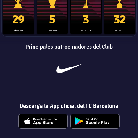
Trofeo de La Liga
Trofeo de la Liga de Campeones
Trofeo del Mundial de Clube
Copa del 
29
5
3
32
TÍTULOS
TROFEOS
TROFEOS
TROFEOS
Principales patrocinadores del Club
Descarga la App oficial del FC Barcelona