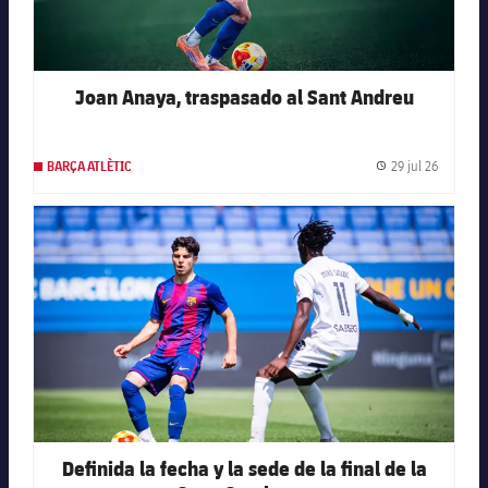
Joan Anaya, traspasado al Sant Andreu
29 jul 26
BARÇA ATLÈTIC
Fecha de
FC Barcelona club badge
Definida la fecha y la sede de la final de la