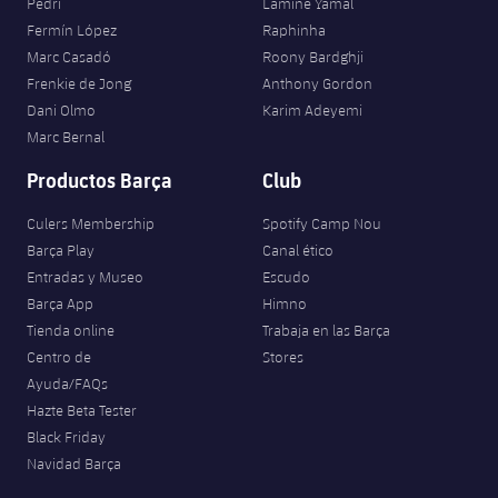
Pedri
Lamine Yamal
Fermín López
Raphinha
Marc Casadó
Roony Bardghji
Frenkie de Jong
Anthony Gordon
Dani Olmo
Karim Adeyemi
Marc Bernal
Productos Barça
Club
Culers Membership
Spotify Camp Nou
Barça Play
Canal ético
Entradas y Museo
Escudo
Barça App
Himno
Tienda online
Trabaja en las Barça
Centro de
Stores
Ayuda/FAQs
Hazte Beta Tester
Black Friday
Navidad Barça