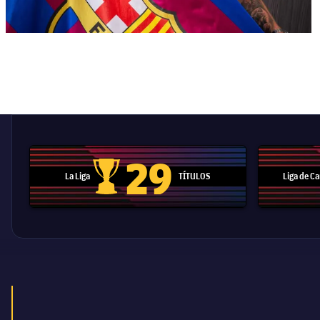
29
La Liga
TÍTULOS
Liga de 
Trofeo de La Liga