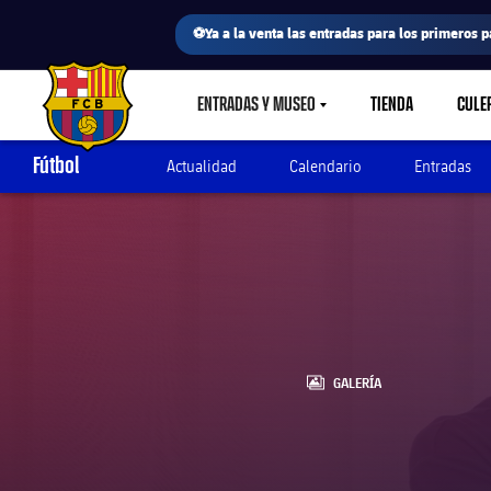
⚽Ya a la venta las entradas para los primeros p
ENTRADAS Y MUSEO
TIENDA
CULE
LABEL.SHARE.CARETDOWN
FC Barcelona club badge
Fútbol
Actualidad
Calendario
Entradas
LABEL.ARIA.GALLERY
GALERÍA