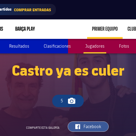
artidos
COMPRAR ENTRADAS
RS
BARÇA PLAY
PRIMER EQUIPO
CLUB
LABEL.ARIA.CARE
Resultados
Clasificaciones
Jugadores
Fotos
Castro ya es culer
5
Icono de cámara
label.aria.facebook
Facebook
COMPARTE ESTA GALERÍA