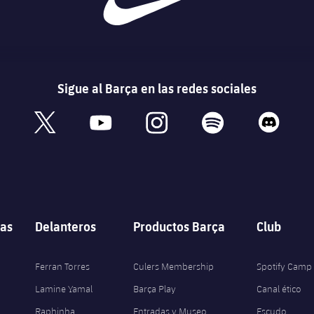
Sigue al Barça en las redes sociales
book
x
youtube
instagram
spotify
discord
as
Delanteros
Productos Barça
Club
Ferran Torres
Culers Membership
Spotify Camp
Lamine Yamal
Barça Play
Canal ético
Raphinha
Entradas y Museo
Escudo