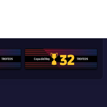
32
TROFEOS
Copa del Rey
TROFEOS
 Mundial de Clubes
Copa del Rey