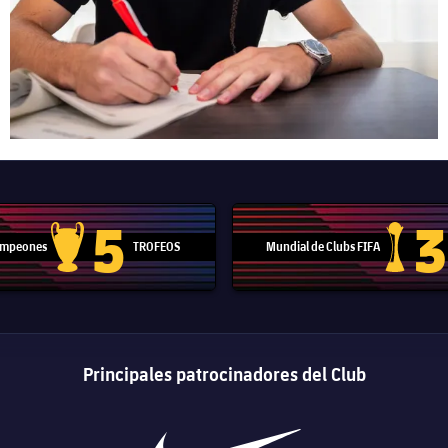
5
3
Campeones
TROFEOS
Mundial de Clubs FIFA
Trofeo de la Liga de Campeones
Trofeo del
Principales patrocinadores del Club