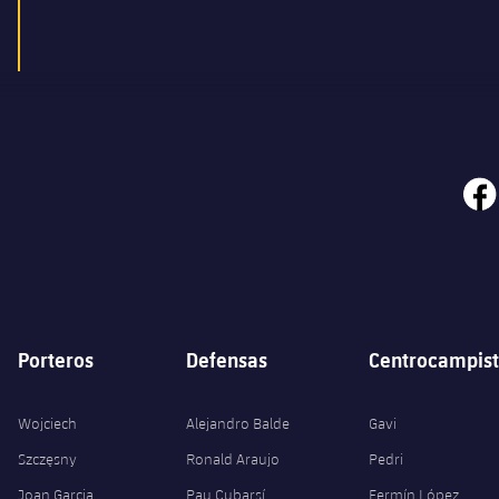
face
Porteros
Defensas
Centrocampist
Wojciech
Alejandro Balde
Gavi
Szczęsny
Ronald Araujo
Pedri
Joan Garcia
Pau Cubarsí
Fermín López