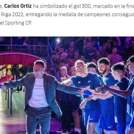
Carlos Ortiz
e,
ha simbolizado el gol 300, marcado en la fina
Riga 2022, entregando la medalla de campeones consegui
el Sporting CP.