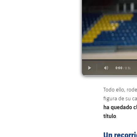
Todo ello, rod
figura de su c
ha quedado cl
título
.
Un recorri