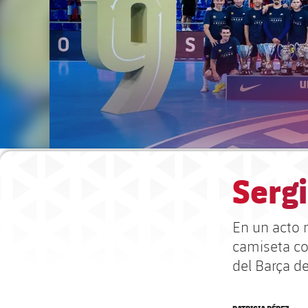
Sergi
En un acto 
camiseta con
del Barça de