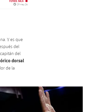
FÚTBOL SALA
Fecha de publicación
29 may 26
na. Y es que
espués del
capitán del
tórico dorsal
dor de la