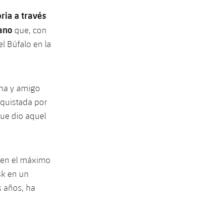
ria a través
ano
que, con
l Búfalo en la
ana y amigo
nquistada por
que dio aquel
ó en el máximo
sk en un
s años, ha