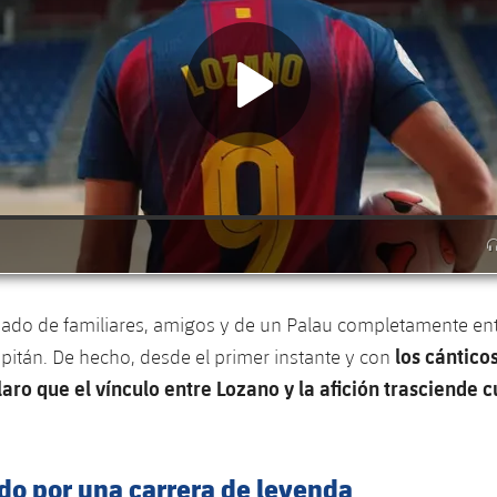
eado de familiares, amigos y de un Palau completamente en
los cántico
apitán. De hecho, desde el primer instante y con
aro que el vínculo entre Lozano y la afición trasciende c
do por una carrera de leyenda