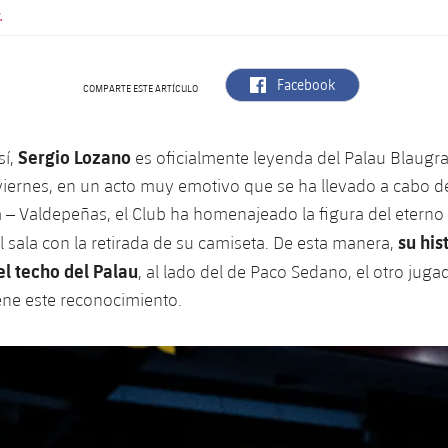
.
label.aria.facebook
Facebook
COMPARTE ESTE ARTÍCULO
Sergio Lozano
sí,
es oficialmente leyenda del Palau Blaugra
viernes, en un acto muy emotivo que se ha llevado a cabo d
 – Valdepeñas, el Club ha homenajeado la figura del eterno 
su his
l sala con la retirada de su camiseta. De esta manera,
 el techo del Palau
, al lado del de Paco Sedano, el otro juga
ene este reconocimiento.