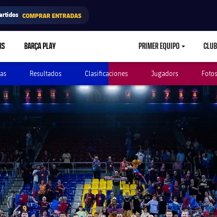
artidos
COMPRAR ENTRADAS
RS
BARÇA PLAY
PRIMER EQUIPO
CLUB
LABEL.ARIA.CARETD
as
Resultados
Clasificaciones
Jugadors
Foto