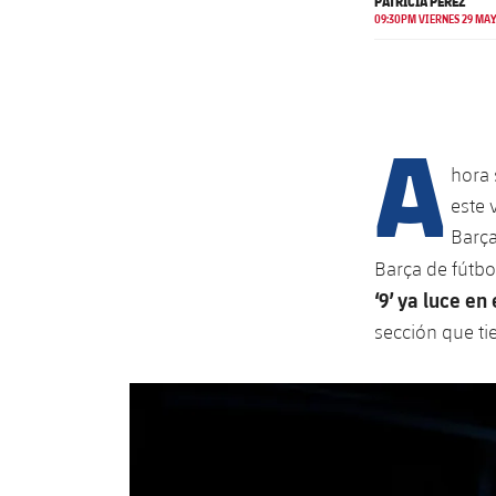
PATRICIA PÉREZ
09:30PM VIERNES 29 MAY
A
hora 
este 
Barça
Barça de fútbo
‘9’ ya luce en
sección que ti