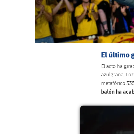
El último 
El acto ha gir
azulgrana, Loz
metafórico 335
balón ha acab