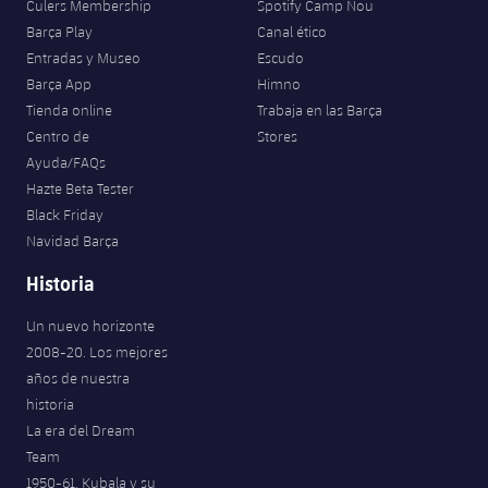
Culers Membership
Spotify Camp Nou
Barça Play
Canal ético
Entradas y Museo
Escudo
Barça App
Himno
Tienda online
Trabaja en las Barça
Centro de
Stores
Ayuda/FAQs
Hazte Beta Tester
Black Friday
Navidad Barça
Historia
Un nuevo horizonte
2008-20. Los mejores
años de nuestra
historia
La era del Dream
Team
1950-61. Kubala y su