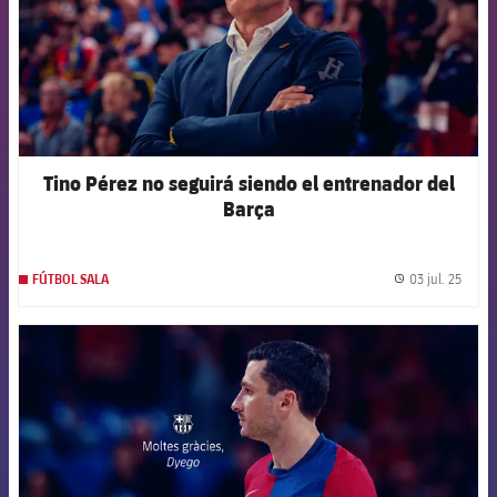
Tino Pérez no seguirá siendo el entrenador del
Barça
03 jul. 25
FÚTBOL SALA
label.
FCB Barcelona badge