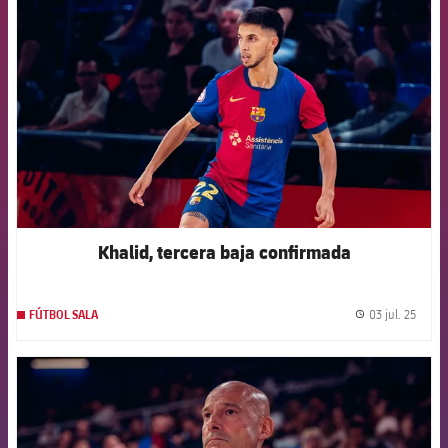
FCB Barcelona badge
Khalid, tercera baja confirmada
03 jul. 25
FÚTBOL SALA
label.
FCB Barcelona badge