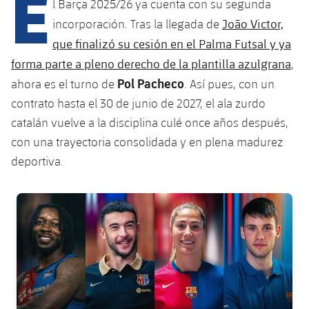
E
l Barça 2025/26 ya cuenta con su segunda
João Victor,
incorporación. Tras la llegada de
que finalizó su cesión en el Palma Futsal y ya
plusicon
más
forma parte a pleno derecho de la plantilla azulgrana
,
Instalaciones
Pol Pacheco
ahora es el turno de
. Así pues, con un
contrato hasta el 30 de junio de 2027, el ala zurdo
Spotify Camp Nou
catalán vuelve a la disciplina culé once años después,
con una trayectoria consolidada y en plena madurez
Palau Blaugrana
deportiva.
Estadi Johan Cruyff
FC Barcelona club badge
Barça Cafe
plusicon
más
Ciutat Esportiva
Servicios
plusicon
más
La Masia