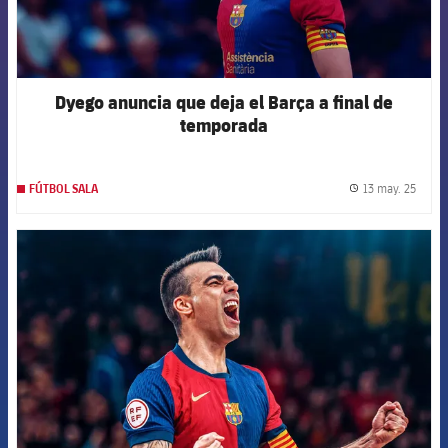
Dyego anuncia que deja el Barça a final de
temporada
13 may. 25
FÚTBOL SALA
label.
FCB Barcelona badge