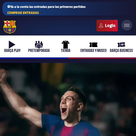
⚽Ya a la venta las entradas para los primeros partidos
COMPRAR ENTRADAS
FC Barcelona club badge
b-play
culers-ball
uniform
ticket-full
ticket-v
BARÇA PLAY
PRETEMPORADA
TIENDA
ENTRADAS Y MUSEO
BARÇA BUSINESS