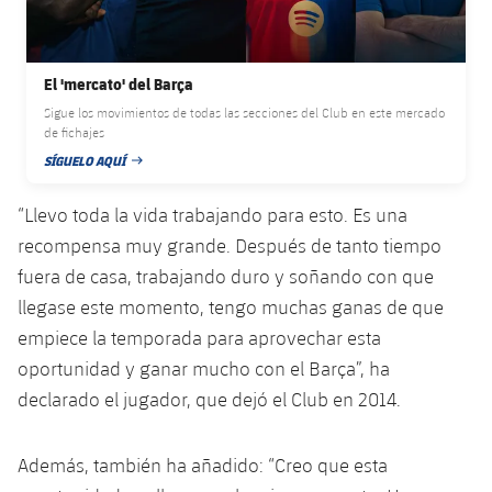
Servicios Médicos
Acreditaciones
Accesibilidad
Instalaciones
El 'mercato' del Barça
Sigue los movimientos de todas las secciones del Club en este mercado
de fichajes
SÍGUELO AQUÍ
FECHA DE PUBLICACIÓN
“Llevo toda la vida trabajando para esto. Es una
recompensa muy grande. Después de tanto tiempo
fuera de casa, trabajando duro y soñando con que
llegase este momento, tengo muchas ganas de que
empiece la temporada para aprovechar esta
oportunidad y ganar mucho con el Barça”, ha
declarado el jugador, que dejó el Club en 2014.
Además, también ha añadido: “Creo que esta