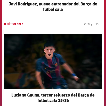
Javi Rodríguez, nuevo entrenador del Barça de
fútbol sala
22 jul. 25
FÚTBOL SALA
label.
FCB Barcelona badge
Luciano Gauna, tercer refuerzo del Barça de
fútbol sala 25/26