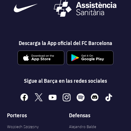
Descarga la App oficial del FC Barcelona
Sigue al Barça en las redes sociales
facebook
x
youtube
instagram
spotify
discord
tiktok
Porteros
Defensas
Wojciech Szczęsny
Alejandro Balde