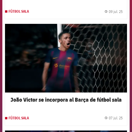
09 jul. 25
FÚTBOL SALA
label.
FCB Barcelona badge
João Victor se incorpora al Barça de fútbol sala
07 jul. 25
FÚTBOL SALA
label.