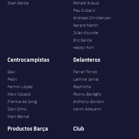
Joan Garcia
Ronald Araujo
Pau Cubarsí
Andreas Christensen
Gerard Martín
Jules Kounde
Eric García
Héctor Fort
Centrocampistas
Delanteros
Gavi
Ferran Torres
Pedri
Lamine Yamal
Fermín López
Raphinha
Marc Casadó
Roony Bardghji
Frenkie de Jong
Anthony Gordon
Dani Olmo
Karim Adeyemi
Marc Bernal
Productos Barça
Club