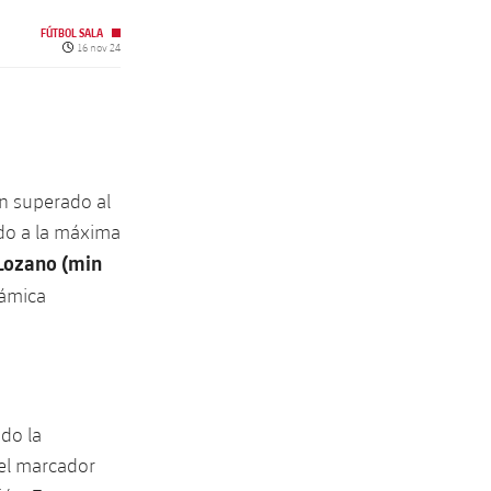
FÚTBOL SALA
Fecha de publicación
16 nov 24
an superado al
do a la máxima
 Lozano (min
námica
do la
 el marcador