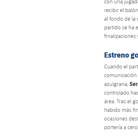
con una jugada
recibir el baló
al fondo de la
partido se ha 
finalizaciones
Estreno go
Cuando el part
comunicación e
Ser
azulgrana,
controlado hac
área. Tras el 
habido más fin
ocasiones dest
portería a cero