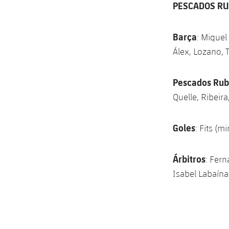
PESCADOS RU
Barça
: Miquel 
Álex, Lozano, 
Pescados Rub
Quelle, Ribeira
Goles
: Fits (m
Árbitros
: Fer
Isabel Labaína 