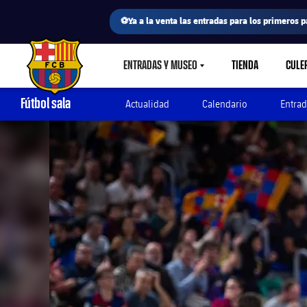
⚽Ya a la venta las entradas para los primeros p
ENTRADAS Y MUSEO
TIENDA
CULE
LABEL.SHARE.CARETDOWN
FC Barcelona club badge
Fútbol sala
Actualidad
Calendario
Entrad