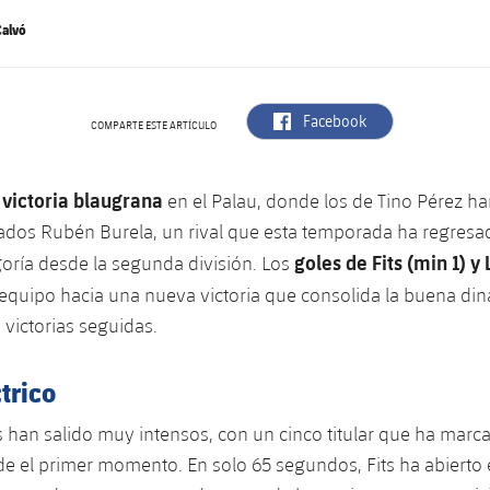
Calvó
label.aria.facebook
Facebook
COMPARTE ESTE ARTÍCULO
victoria blaugrana
a
en el Palau, donde los de Tino Pérez h
ados Rubén Burela, un rival que esta temporada ha regresa
goles de Fits (min 1) y
oría desde la segunda división. Los
 equipo hacia una nueva victoria que consolida la buena di
 victorias seguidas.
ctrico
 han salido muy intensos, con un cinco titular que ha marca
de el primer momento. En solo 65 segundos, Fits ha abierto