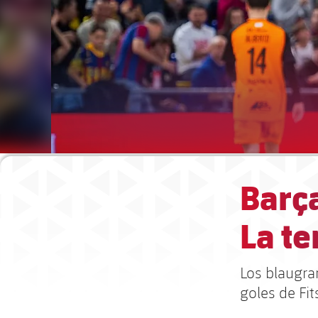
Barç
La te
Los blaugran
goles de Fi