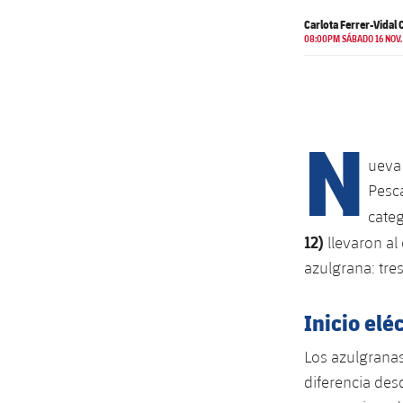
Carlota Ferrer-Vidal 
08:00PM SÁBADO 16 NOV.
N
uev
Pesc
categ
12)
llevaron al
azulgrana: tres
Inicio elé
Los azulgranas
diferencia des