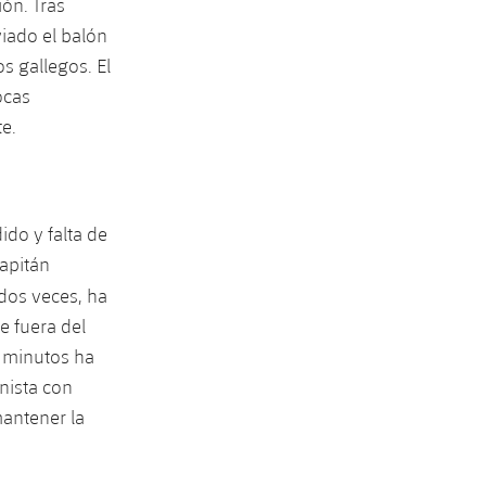
ón. Tras
viado el balón
s gallegos. El
ocas
te.
do y falta de
apitán
 dos veces, ha
e fuera del
s minutos ha
nista con
mantener la