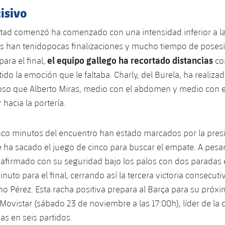
isivo
ad comenzó ha comenzado con una intensidad inferior a la 
 han tenidopocas finalizaciones y mucho tiempo de posesió
el equipo gallego ha recortado distancias
ara el final,
co
ido la emoción que le faltaba. Charly, del Burela, ha realiza
oso que Alberto Miras, medio con el abdomen y medio con e
hacia la portería.
nco minutos del encuentro han estado marcados por la pres
e ha sacado el juego de cinco para buscar el empate. A pesar
eafirmado con su seguridad bajo los palos con dos paradas
inuto para el final, cerrando así la tercera victoria consecuti
no Pérez. Esta racha positiva prepara al Barça para su próx
r Movistar (sábado 23 de noviembre a las 17:00h), líder de la
ias en seis partidos.