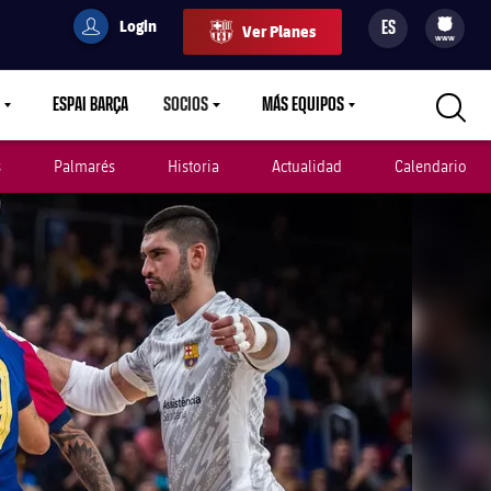
Login
ES
Ver Planes
filled-badge
user
Culers
www
ESPAI BARÇA
SOCIOS
MÁS EQUIPOS
OWN
LABEL.ARIA.CARETDOWN
LABEL.ARIA.CARETDOWN
LABEL.ARIA.CARETDOWN
s
Palmarés
Historia
Actualidad
Calendario