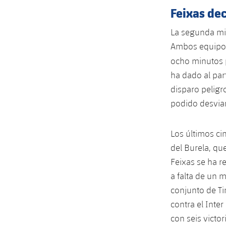
Feixas dec
La segunda mit
Ambos equipos
ocho minutos p
ha dado al part
disparo peligr
podido desviar 
Los últimos ci
del Burela, qu
Feixas se ha r
a falta de un m
conjunto de Ti
contra el Inte
con seis victor