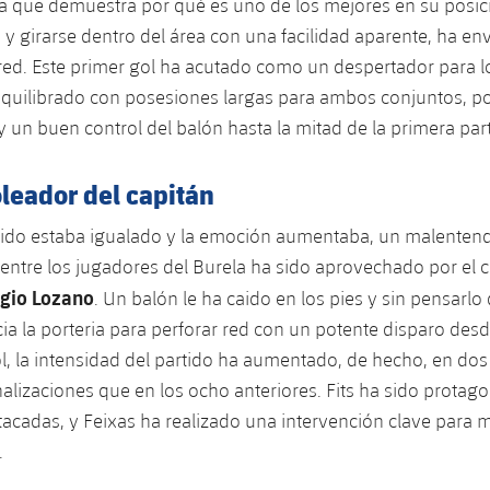
 que demuestra por qué es uno de los mejores en su posici
n y girarse dentro del área con una facilidad aparente, ha en
 red. Este primer gol ha acutado como un despertador para lo
equilibrado con posesiones largas para ambos conjuntos, p
 y un buen control del balón hasta la mitad de la primera par
leador del capitán
ido estaba igualado y la emoción aumentaba, un malentendi
ntre los jugadores del Burela ha sido aprovechado por el c
gio Lozano
. Un balón le ha caido en los pies y sin pensarlo
ia la porteria para perforar red con un potente disparo desd
gol, la intensidad del partido ha aumentado, de hecho, en do
alizaciones que en los ocho anteriores. Fits ha sido protago
acadas, y Feixas ha realizado una intervención clave para 
.