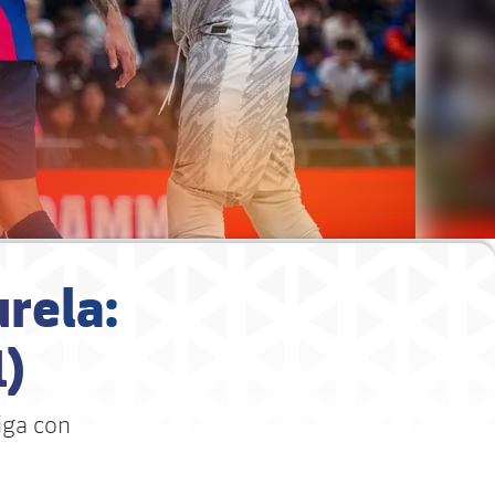
rela:
1)
iga con