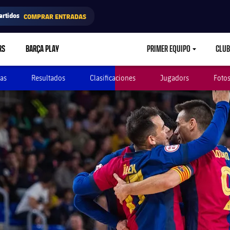
artidos
COMPRAR ENTRADAS
RS
BARÇA PLAY
PRIMER EQUIPO
CLUB
LABEL.ARIA.CARETD
as
Resultados
Clasificaciones
Jugadors
Foto