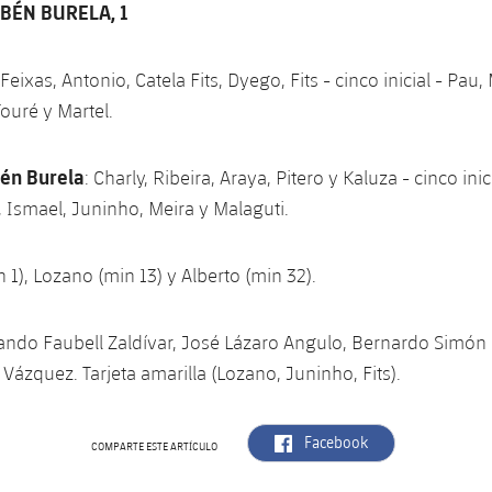
BÉN BURELA, 1
Feixas, Antonio, Catela Fits, Dyego, Fits - cinco inicial - Pau,
Touré y Martel.
én Burela
: Charly, Ribeira, Araya, Pitero y Kaluza - cinco inic
, Ismael, Juninho, Meira y Malaguti.
in 1), Lozano (min 13) y Alberto (min 32).
nando Faubell Zaldívar, José Lázaro Angulo, Bernardo Simón
Vázquez. Tarjeta amarilla (Lozano, Juninho, Fits).
label.aria.facebook
Facebook
COMPARTE ESTE ARTÍCULO