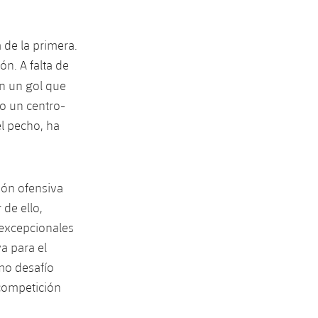
de la primera.
n. A falta de
n un gol que
do un centro-
l pecho, ha
ión ofensiva
 de ello,
 excepcionales
va para el
imo desafío
 competición