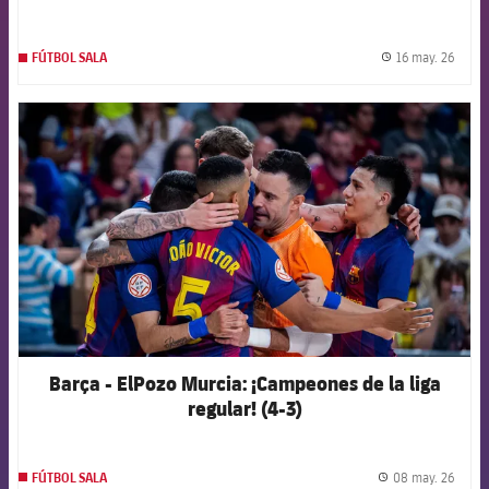
16 may. 26
FÚTBOL SALA
label.
FCB Barcelona badge
Barça - ElPozo Murcia: ¡Campeones de la liga
regular! (4-3)
08 may. 26
FÚTBOL SALA
label.