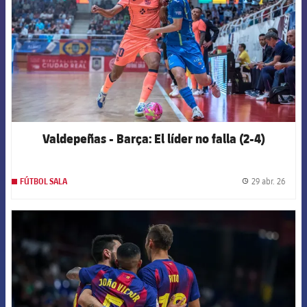
Valdepeñas - Barça: El líder no falla (2-4)
29 abr. 26
FÚTBOL SALA
label.
FCB Barcelona badge