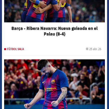
Barça - Ribera Navarra: Nueva goleada en el
Palau (8-4)
25 abr. 26
FÚTBOL SALA
label.
FCB Barcelona badge