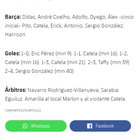
Barça:
Dídac, André Coelho, Adolfo, Dyego, Álex -cinco
inicial- Pito, Catela, Erick, Antonio, Sergio González,
Harrison.
Goles:
1-0, Eric Pérez (min 9). 1-1, Catela (min 16). 1-2,
Catela (min 16). 1-3, Catela (min 21). 2-3, Taffy (min 39).
2-4, Sergio González (min 40)
Árbitros:
Navarro Rodríguez-Villanueva, Sarabia
Eguiluz. Amarilla al local Marlon y al visitante Catela.
COMPARTE ESTE ARTÍCULO
label.aria.whatsapp
label.aria.facebook
Whatsapp
Facebook