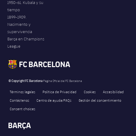
1950-61. Kubala y su
tiempo
1899-1909.
Nacimiento y
supervivencia
Barça en Champions
League
© Copyright FC Barcelona
Página Oficial del FC Barcelona
Términos legales
Política de Privacidad
Cookies
Accesibilidad
Contáctenos
Centro de ayuda/FAQs
Gestión del consentimiento
Consent choices
FORÇA BARÇA
481
label.aria.fire
Força Barça
label.aria.forcabarca