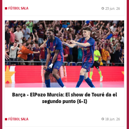
23 jun. 26
FÚTBOL SALA
label.
FCB Barcelona badge
Barça - ElPozo Murcia: El show de Touré da el
segundo punto (6-1)
18 jun. 26
FÚTBOL SALA
label.