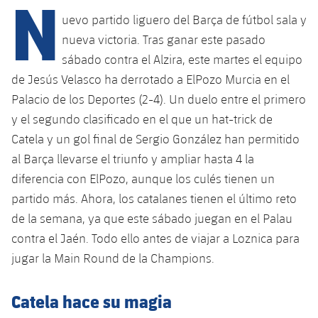
N
uevo partido liguero del Barça de fútbol sala y
nueva victoria. Tras ganar este pasado
plusicon
más
sábado contra el Alzira, este martes el equipo
de Jesús Velasco ha derrotado a ElPozo Murcia en el
Instalaciones
Palacio de los Deportes (2-4). Un duelo entre el primero
y el segundo clasificado en el que un hat-trick de
Spotify Camp Nou
Catela y un gol final de Sergio González han permitido
al Barça llevarse el triunfo y ampliar hasta 4 la
Palau Blaugrana
diferencia con ElPozo, aunque los culés tienen un
partido más. Ahora, los catalanes tienen el último reto
Estadi Johan Cruyff
de la semana, ya que este sábado juegan en el Palau
Barça Cafe
contra el Jaén. Todo ello antes de viajar a Loznica para
plusicon
más
jugar la Main Round de la Champions.
Ciutat Esportiva
Servicios
plusicon
más
Catela hace su magia
La Masia