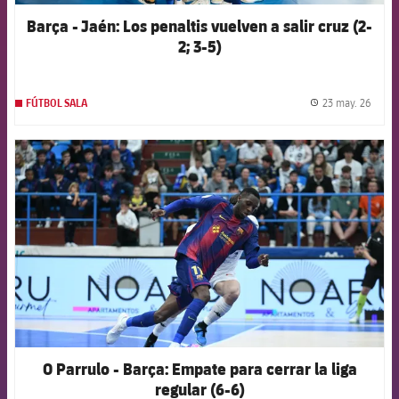
Barça - Jaén: Los penaltis vuelven a salir cruz (2-
2; 3-5)
23 may. 26
FÚTBOL SALA
label.
FCB Barcelona badge
O Parrulo - Barça: Empate para cerrar la liga
regular (6-6)