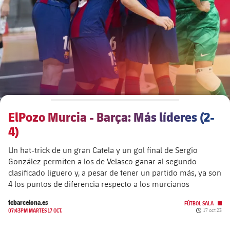
plusicon
más
Junta Directiva
plusicon
más
Estructura ejecutiva
Barça Academy
plusicon
más
Organigramas
Más que un club
chevron-right
label.aria.chevronright
ElPozo Murcia - Barça: Más líderes (2-
Década a década
4)
Órganos
Masia 360
chevron-right
label.aria.chevronright
Presidentes
Un hat-trick de un gran Catela y un gol final de Sergio
González permiten a los de Velasco ganar al segundo
Documents
La Masia
chevron-right
label.aria.chevronright
Jugadores de leyenda
clasificado liguero y, a pesar de tener un partido más, ya son
4 los puntos de diferencia respecto a los murcianos
Comisiones y órganos
Entrenadores
chevron-right
label.aria.chevronright
fcbarcelona.es
FÚTBOL SALA
Fecha de pu
07:43PM MARTES 17 OCT.
17 oct 23
Centro de documentación