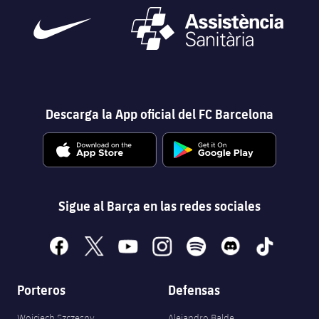
Descarga la App oficial del FC Barcelona
Sigue al Barça en las redes sociales
facebook
x
youtube
instagram
spotify
discord
tiktok
Porteros
Defensas
Wojciech Szczęsny
Alejandro Balde