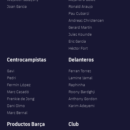
Joan Garcia
Ronald Araujo
Pau Cubarsí
Andreas Christensen
Gerard Martín
Jules Kounde
Eric García
Héctor Fort
Centrocampistas
Delanteros
Gavi
Ferran Torres
Pedri
Lamine Yamal
Fermín López
Raphinha
Marc Casadó
Roony Bardghji
Frenkie de Jong
Anthony Gordon
Dani Olmo
Karim Adeyemi
Marc Bernal
Productos Barça
Club