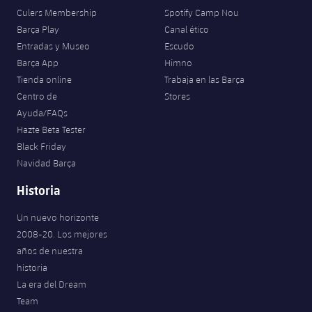
Culers Membership
Spotify Camp Nou
Barça Play
Canal ético
Entradas y Museo
Escudo
Barça App
Himno
Tienda online
Trabaja en las Barça
Centro de
Stores
Ayuda/FAQs
Hazte Beta Tester
Black Friday
Navidad Barça
Historia
Un nuevo horizonte
2008-20. Los mejores
años de nuestra
historia
La era del Dream
Team