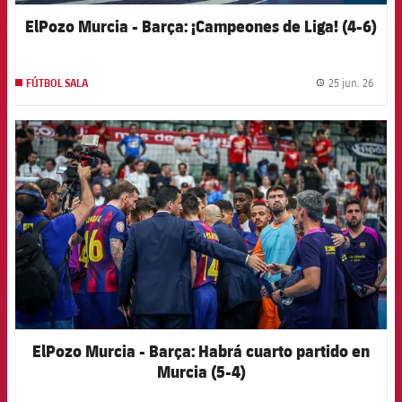
ElPozo Murcia - Barça: ¡Campeones de Liga! (4-6)
25 jun. 26
FÚTBOL SALA
label.
FCB Barcelona badge
ElPozo Murcia - Barça: Habrá cuarto partido en
Murcia (5-4)