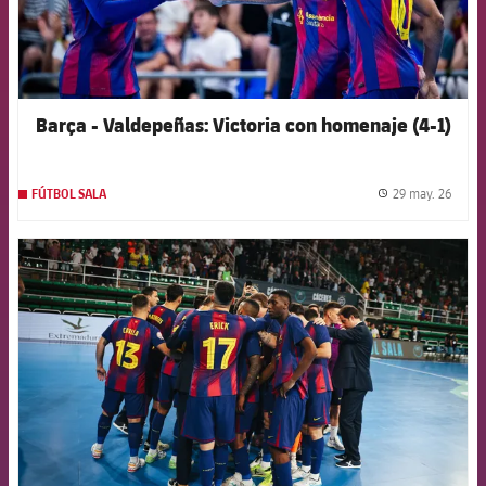
Barça - Valdepeñas: Victoria con homenaje (4-1)
29 may. 26
FÚTBOL SALA
label.
FCB Barcelona badge