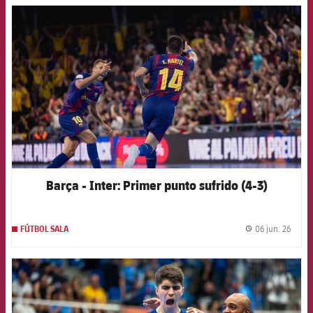
FCB Barcelona badge
Barça - Inter: Primer punto sufrido (4-3)
06 jun. 26
FÚTBOL SALA
label.
FCB Barcelona badge