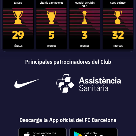
La Liga
Liga de Campeones
Mundial de Clubs
Copa del Rey
FIFA
Trofeo de La Liga
Trofeo de la Liga de Campeones
Trofeo del Mundial de Clube
Copa del 
29
5
3
32
TÍTULOS
TROFEOS
TROFEOS
TROFEOS
Principales patrocinadores del Club
Descarga la App oficial del FC Barcelona