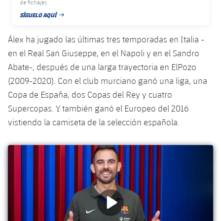
de fichajes
Servicios Médicos
Acreditaciones
SÍGUELO AQUÍ
FECHA DE PUBLICACIÓN
Accesibilidad
Instalaciones
Álex ha jugado las últimas tres temporadas en Italia -
en el Real San Giuseppe, en el Napoli y en el Sandro
Abate-, después de una larga trayectoria en ElPozo
(2009-2020). Con el club murciano ganó una liga, una
Copa de España, dos Copas del Rey y cuatro
Supercopas. Y también ganó el Europeo del 2016
vistiendo la camiseta de la selección española.