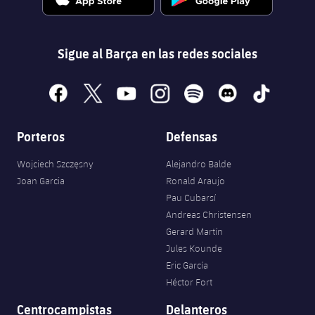
Sigue al Barça en las redes sociales
facebook
x
youtube
instagram
spotify
discord
tiktok
Porteros
Defensas
Wojciech Szczęsny
Alejandro Balde
Joan Garcia
Ronald Araujo
Pau Cubarsí
Andreas Christensen
Gerard Martín
Jules Kounde
Eric García
Héctor Fort
Centrocampistas
Delanteros