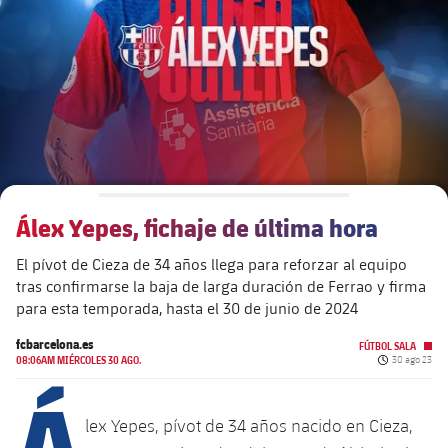
plusicon
más
Junta Directiva
plusicon
más
Estructura ejecutiva
Barça Academy
plusicon
más
Organigramas
Más que un club
chevron-right
label.aria.chevronright
Álex Yepes, fichaje de última hora
Década a década
El pívot de Cieza de 34 años llega para reforzar al equipo
Órganos
Masia 360
chevron-right
label.aria.chevronright
Presidentes
tras confirmarse la baja de larga duración de Ferrao y firma
para esta temporada, hasta el 30 de junio de 2024
Documents
La Masia
chevron-right
label.aria.chevronright
Jugadores de leyenda
fcbarcelona.es
FÚTBOL SALA
Fecha de pub
08:06AM MIÉRCOLES 30 AGO.
30 ago 23
Comisiones y órganos
Á
Entrenadores
chevron-right
label.aria.chevronright
lex Yepes, pívot de 34 años nacido en Cieza,
Centro de documentación