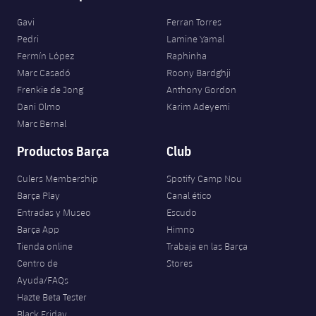
Gavi
Ferran Torres
Pedri
Lamine Yamal
Fermín López
Raphinha
Marc Casadó
Roony Bardghji
Frenkie de Jong
Anthony Gordon
Dani Olmo
Karim Adeyemi
Marc Bernal
Productos Barça
Club
Culers Membership
Spotify Camp Nou
Barça Play
Canal ético
Entradas y Museo
Escudo
Barça App
Himno
Tienda online
Trabaja en las Barça
Centro de
Stores
Ayuda/FAQs
Hazte Beta Tester
Black Friday