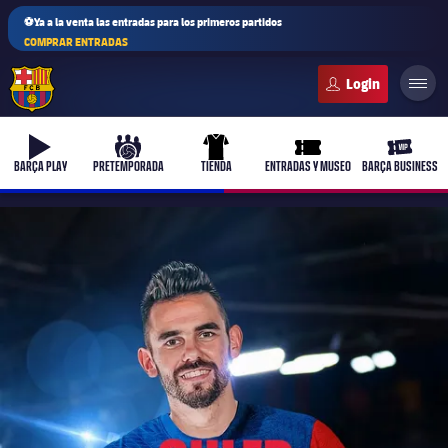
⚽Ya a la venta las entradas para los primeros partidos
COMPRAR ENTRADAS
FC Barcelona club badge
b-play
culers-ball
uniform
ticket-full
ticket-v
BARÇA PLAY
PRETEMPORADA
TIENDA
ENTRADAS Y MUSEO
BARÇA BUSINESS