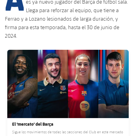
es ya nuevo jugador del Barça de fútbol sala.
Llega para reforzar al equipo, que tiene a
Ferrao y a Lozano lesionados de larga duración, y
plusicon
más
firma para esta temporada, hasta el 30 de junio de
2024.
Instalaciones
Spotify Camp Nou
FC Barcelona club badge
Palau Blaugrana
Estadi Johan Cruyff
Barça Cafe
plusicon
más
Ciutat Esportiva
Servicios
El 'mercato' del Barça
plusicon
más
Sigue los movimientos de todas las secciones del Club en este mercado
La Masia