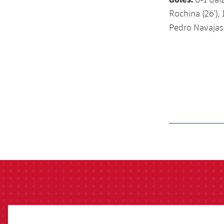
Rochina (26’), 
Pedro Navajas (
label.aria.barcelon