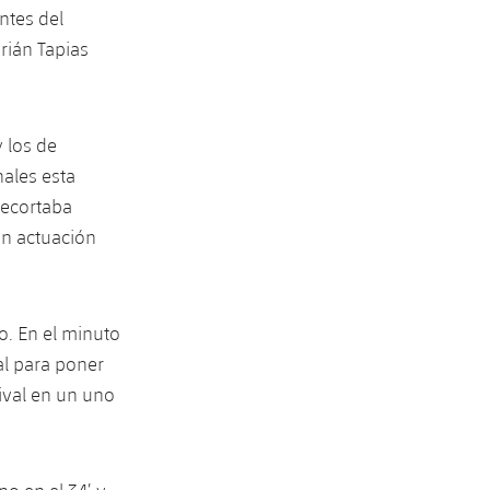
ntes del
rián Tapias
y los de
ales esta
recortaba
an actuación
o. En el minuto
al para poner
rival en un uno