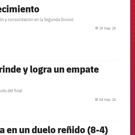
recimiento
n y consolidación en la Segunda Divisió
18 may. 26
label.share.
e rinde y logra un empate
uto del final
04 may. 26
label.share.
ta en un duelo reñido (8-4)