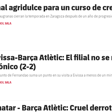
nal agridulce para un curso de c
augranas cierran la temporada en Zaragoza después de un año de progresió
BOL SALA
issa-Barça Atlètic: El filial no s
ónico (2-2)
junto de Fernandao suma un punto en su visita a Eivissa a menos de un min
BOL SALA
natar - Barça Atlètic: Cruel derro