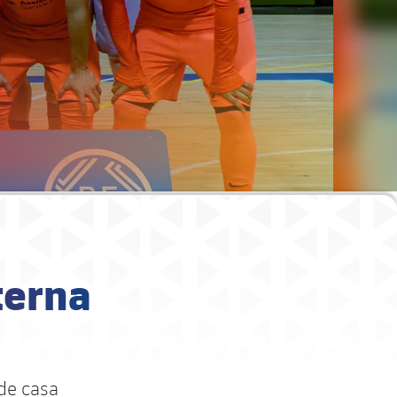
terna
 de casa