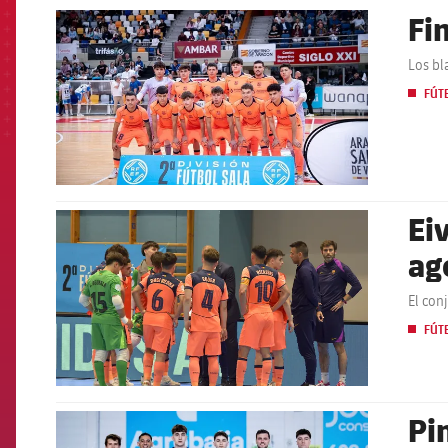
Fi
FCB Barcelona badge
Los bl
FÚT
Eiv
FCB Barcelona badge
ag
El con
FÚT
Pi
FCB Barcelona badge