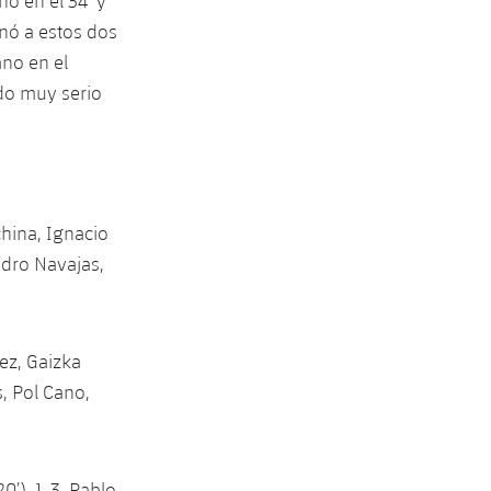
no en el 34’ y
onó a estos dos
ano en el
ido muy serio
china, Ignacio
edro Navajas,
ez, Gaizka
, Pol Cano,
20’), 1-3 Pablo