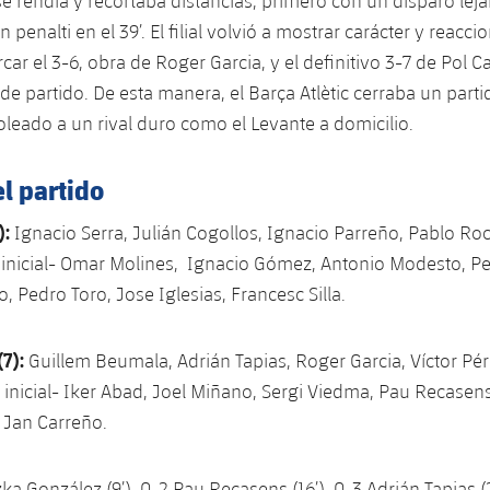
se rendía y recortaba distancias, primero con un disparo leja
penalti en el 39’. El filial volvió a mostrar carácter y reacci
ar el 3-6, obra de Roger Garcia, y el definitivo 3-7 de Pol C
de partido. De esta manera, el Barça Atlètic cerraba un part
oleado a un rival duro como el Levante a domicilio.
el partido
):
Ignacio Serra, Julián Cogollos, Ignacio Parreño, Pablo Ro
 inicial- Omar Molines, Ignacio Gómez, Antonio Modesto, P
, Pedro Toro, Jose Iglesias, Francesc Silla.
(7):
Guillem Beumala, Adrián Tapias, Roger Garcia, Víctor Pér
 inicial- Iker Abad, Joel Miñano, Sergi Viedma, Pau Recasens
 Jan Carreño.
ka González (9’), 0-2 Pau Recasens (16’), 0-3 Adrián Tapias (