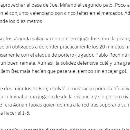
s aprovechar el pase de Joel Miñano al segundo palo. Poco a
n el conjunto valenciano con cinco faltas en el marcador, Ad
esde los diez metros.
so, los granota salían ya con portero-jugador sobre la pista 
eían obligados a defender prácticamente los 20 minutos fin
cisamente con el ataque de portero-jugador, Pablo Rochina 
 un buen remate. Aun así, la solidez defensiva culé y una gr
illem Beumala hacían que pasara el tiempo sin encajar gol.
 dos minutos, el Barça volvió a mostrar su poderío ofensiv
ia culminaba una jugada desde la distancia y sin portero riv
 33’ era Adrián Tapias quien definía a la red tras superar a su 
a hacer el 1-5.