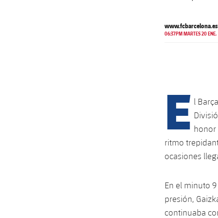
www.fcbarcelona.es
06:37PM MARTES 20 ENE.
E
l Barç
Divisi
honor 
ritmo trepidan
ocasiones lleg
En el minuto 9
presión, Gaizk
continuaba co