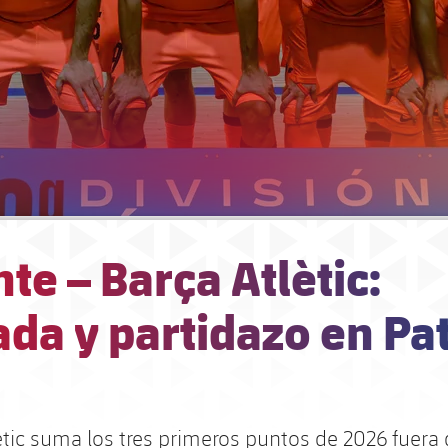
te – Barça Atlètic:
ada y partidazo en Pa
lètic suma los tres primeros puntos de 2026 fuera