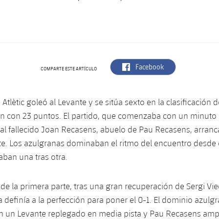
label.aria.facebook
Facebook
COMPARTE ESTE ARTÍCULO
a Atlètic goleó al Levante y se sitúa sexto en la clasificación
ón con 23 puntos. El partido, que comenzaba con un minuto 
al fallecido Joan Recasens, abuelo de Pau Recasens, arran
te. Los azulgranas dominaban el ritmo del encuentro desde el
aban una tras otra.
 de la primera parte, tras una gran recuperación de Sergi Vi
a definía a la perfección para poner el 0-1. El dominio azulg
n un Levante replegado en media pista y Pau Recasens amp