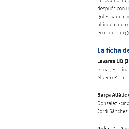
El Levante no 
después con un 
goles para marc
último minuto 
en el que ha g
La ficha d
Levante UD (3
Benages -cinc
Alberto Parreño
Barça Atlètic 
González -cinc
Jordi Sánchez,
Goles:
0-1 Gaiz