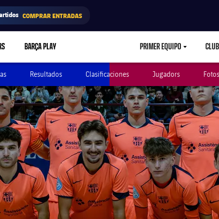
artidos
COMPRAR ENTRADAS
RS
BARÇA PLAY
PRIMER EQUIPO
CLUB
LABEL.ARIA.CARETD
as
Resultados
Clasificaciones
Jugadors
Foto