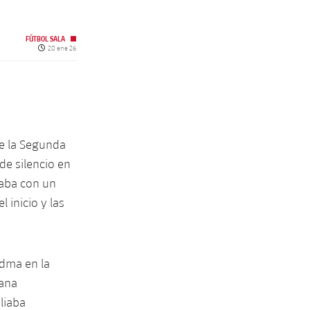
FÚTBOL SALA
Fecha de publicación
20 ene 26
 de la Segunda
de silencio en
caba con un
 inicio y las
edma en la
rana
liaba