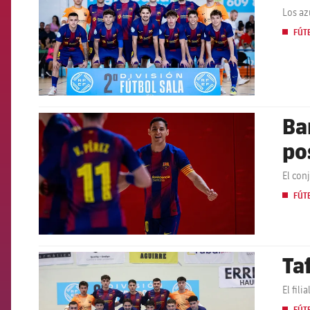
Los az
FÚT
Bar
FCB Barcelona badge
po
El con
FÚT
Taf
FCB Barcelona badge
El fil
FÚT