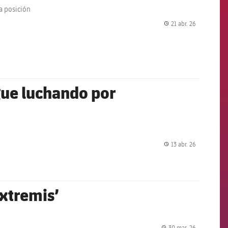
ta posición
21 abr. 26
label.share.
sigue luchando por
13 abr. 26
label.share.
extremis’
30 mar. 26