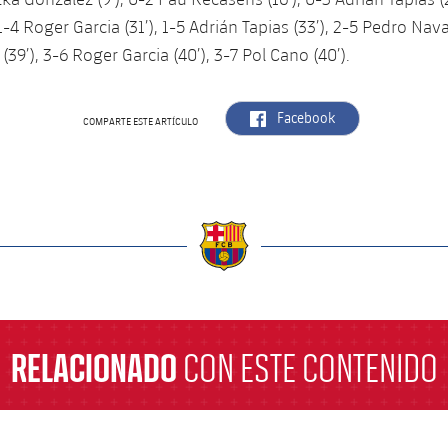
1-4 Roger Garcia (31’), 1-5 Adrián Tapias (33’), 2-5 Pedro Nava
39’), 3-6 Roger Garcia (40’), 3-7 Pol Cano (40’).
label.aria.facebook
Facebook
COMPARTE ESTE ARTÍCULO
a
RELACIONADO
CON ESTE CONTENIDO