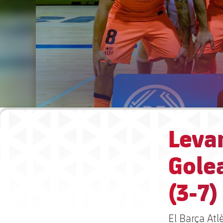
Levan
Gole
(3-7)
El Barça At