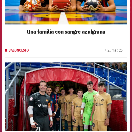
Una familia con sangre azulgrana
21 mar. 23
BALONCESTO
label.
FCB Barcelona badge