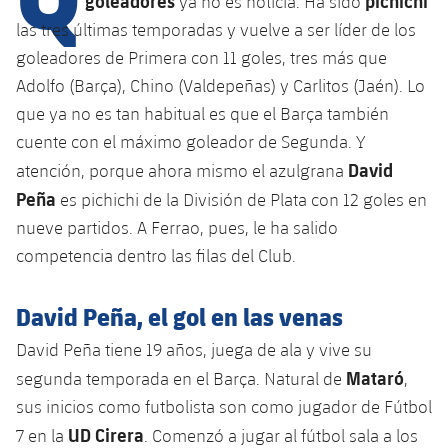
goleadores
pichichi
ya no es noticia. Ha sido
las tres últimas temporadas y vuelve a ser líder de los
goleadores de Primera con 11 goles, tres más que
plusicon
más
Adolfo (Barça), Chino (Valdepeñas) y Carlitos (Jaén). Lo
que ya no es tan habitual es que el Barça también
Instalaciones
cuente con el máximo goleador de Segunda. Y
David
atención, porque ahora mismo el azulgrana
Spotify Camp Nou
Peña
es pichichi de la División de Plata con 12 goles en
Palau Blaugrana
nueve partidos. A Ferrao, pues, le ha salido
competencia dentro las filas del Club.
Estadi Johan Cruyff
David Peña, el gol en las venas
Barça Cafe
David Peña tiene 19 años, juega de ala y vive su
plusicon
más
Mataró
segunda temporada en el Barça. Natural de
,
Ciutat Esportiva
Servicios
sus inicios como futbolista son como jugador de Fútbol
plusicon
más
UD Cirera
7 en la
. Comenzó a jugar al fútbol sala a los
La Masia