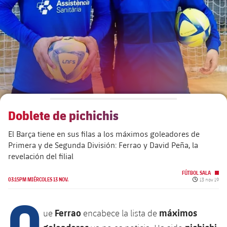
plusicon
más
Junta Directiva
plusicon
más
Estructura ejecutiva
Barça Academy
plusicon
más
Organigramas
Más que un club
chevron-right
label.aria.chevronright
Doblete de pichichis
Década a década
El Barça tiene en sus filas a los máximos goleadores de
Órganos
Masia 360
chevron-right
label.aria.chevronright
Presidentes
Primera y de Segunda División: Ferrao y David Peña, la
revelación del filial
Documents
La Masia
chevron-right
label.aria.chevronright
Jugadores de leyenda
FÚTBOL SALA
Fecha de pu
03:15PM MIÉRCOLES 13 NOV.
13 nov 19
Comisiones y órganos
Q
Entrenadores
chevron-right
label.aria.chevronright
Ferrao
máximos
ue
encabece la lista de
Centro de documentación