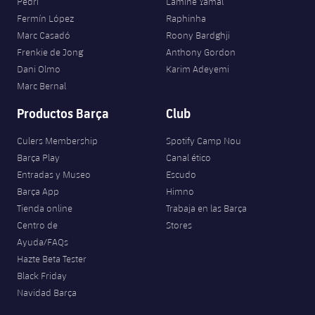
Pedri
Lamine Yamal
Fermín López
Raphinha
Marc Casadó
Roony Bardghji
Frenkie de Jong
Anthony Gordon
Dani Olmo
Karim Adeyemi
Marc Bernal
Productos Barça
Club
Culers Membership
Spotify Camp Nou
Barça Play
Canal ético
Entradas y Museo
Escudo
Barça App
Himno
Tienda online
Trabaja en las Barça
Centro de
Stores
Ayuda/FAQs
Hazte Beta Tester
Black Friday
Navidad Barça