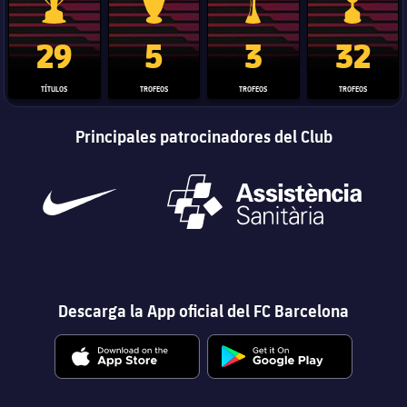
Trofeo de La Liga
Trofeo de la Liga de Campeones
Trofeo del Mundial de Clube
Copa del 
29
5
3
32
TÍTULOS
TROFEOS
TROFEOS
TROFEOS
Principales patrocinadores del Club
Descarga la App oficial del FC Barcelona