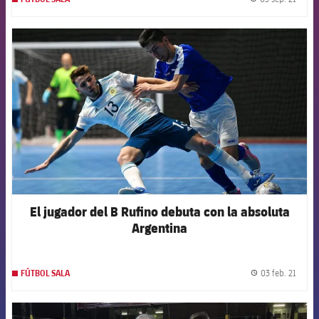
label.
FCB Barcelona badge
El jugador del B Rufino debuta con la absoluta
Argentina
03 feb. 21
FÚTBOL SALA
label.
FCB Barcelona badge