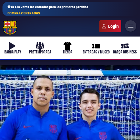
⚽Ya a la venta las entradas para los primeros partidos
COMPRAR ENTRADAS
FC Barcelona club badge
b-play
culers-ball
uniform
ticket-full
ticket-v
BARÇA PLAY
PRETEMPORADA
TIENDA
ENTRADAS Y MUSEO
BARÇA BUSINESS