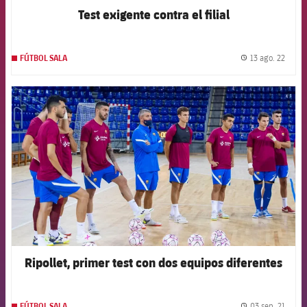
Test exigente contra el filial
13 ago. 22
FÚTBOL SALA
label.
FCB Barcelona badge
Ripollet, primer test con dos equipos diferentes
03 sep. 21
FÚTBOL SALA