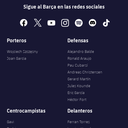
Sigue al Barça en las redes sociales
facebook
x
youtube
instagram
spotify
discord
tiktok
Porteros
Defensas
Wojciech Szczęsny
Alejandro Balde
Joan Garcia
Ronald Araujo
Pau Cubarsí
Andreas Christensen
Gerard Martín
Jules Kounde
Eric García
Héctor Fort
Centrocampistas
Delanteros
Gavi
Ferran Torres