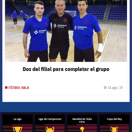
Dos del filial para completar el grupo
14 ago. 19
FÚTBOL SALA
label.
La Liga
Liga de Campeones
Mundial de Clubs
Copa del Rey
FIFA