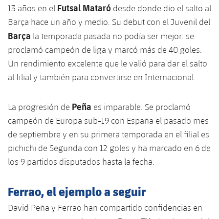
Servicios Médicos
Futsal Mataró
13 años en el
desde donde dio el salto al
Acreditaciones
Barça hace un año y medio. Su debut con el Juvenil del
Accesibilidad
Instalaciones
Barça
la temporada pasada no podía ser mejor: se
proclamó campeón de liga y marcó más de 40 goles.
Un rendimiento excelente que le valió para dar el salto
al filial y también para convertirse en Internacional.
Peña
La progresión de
es imparable. Se proclamó
campeón de Europa sub-19 con España el pasado mes
de septiembre y en su primera temporada en el filial es
pichichi de Segunda con 12 goles y ha marcado en 6 de
los 9 partidos disputados hasta la fecha.
Ferrao, el ejemplo a seguir
David Peña y Ferrao han compartido confidencias en