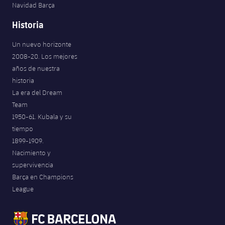
Navidad Barça
Jugadores
Noticias
Apúntate a las amateurs
plusicon
más
Historia
Calendario
Voleibol masculino
Apúntate a las amateurs
Un nuevo horizonte
PLUSICON
MÁS
2008-20. Los mejores
Resultados
Voleibol femenino
Carnet de las Secciones Amateurs
League of Legends
años de nuestra
historia
Clasificaciones
VALORANT Rising
La era del Dream
Team
Fotos
VALORANT Game Changers
1950-61. Kubala y su
tiempo
1899-1909.
eFootball
Nacimiento y
supervivencia
Barça en Champions
League