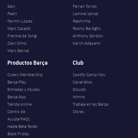
Jugadores
Clasificaciones
Gavi
Ferran Torres
Juvenil
Noticias
Atletismo
plusicon
más
Pedri
Lamine Yamal
Fotos
Fermín López
Raphinha
Infantil
Actualidad
Baloncesto en silla de ruedas
Marc Casadó
Roony Bardghji
plusicon
más
Historia
Frenkie de Jong
Anthony Gordon
Alevín
Masculino
Dani Olmo
Karim Adeyemi
Actualidad
Hockey sobre hielo
plusicon
más
Palmarés
Marc Bernal
Femenino
Jugadores
Actualidad
Productos Barça
Club
Hockey hierba
plusicon
más
Agenda
Calendario
Culers Membership
Spotify Camp Nou
Jugadores
Noticias
Patinaje artístico
plusicon
más
Barça Play
Canal ético
Entradas y Museo
Escudo
Resultados
Calendario
Hockey Hierba Masculino
Escuela de Patinaje
Actualidad
Barça App
Himno
Tienda online
Trabaja en las Barça
Clasificaciones
Resultados
Hockey Hierba Femenino
Plantilla
Centro de
Stores
Rugby
plusicon
más
Ayuda/FAQs
Clasificaciones
Agenda
Hazte Beta Tester
Actualidad
Voleibol
plusicon
más
Black Friday