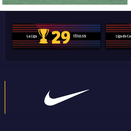
29
La Liga
TÍTULOS
Liga de 
Trofeo de La Liga