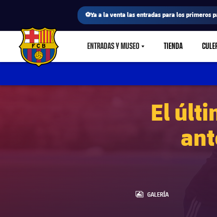
⚽Ya a la venta las entradas para los primeros p
ENTRADAS Y MUSEO
TIENDA
CULE
LABEL.SHARE.CARETDOWN
FC Barcelona club badge
El últ
ant
LABEL.ARIA.GALLERY
GALERÍA