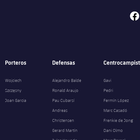
face
Porteros
Defensas
Centrocampist
Wojciech
Alejandro Balde
Gavi
Szczęsny
Ronald Araujo
Pedri
Joan Garcia
Pau Cubarsí
Fermín López
Andreas
Marc Casadó
Christensen
Frenkie de Jong
Gerard Martín
Dani Olmo