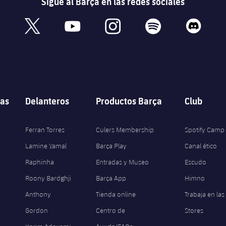
Sigue al Barça en las redes sociales
book
x
youtube
instagram
spotify
discord
as
Delanteros
Productos Barça
Club
Ferran Torres
Culers Membership
Spotify Camp
Lamine Yamal
Barça Play
Canal ético
Raphinha
Entradas y Museo
Escudo
Roony Bardghji
Barça App
Himno
Anthony
Tienda online
Trabaja en las
Gordon
Centro de
Stores