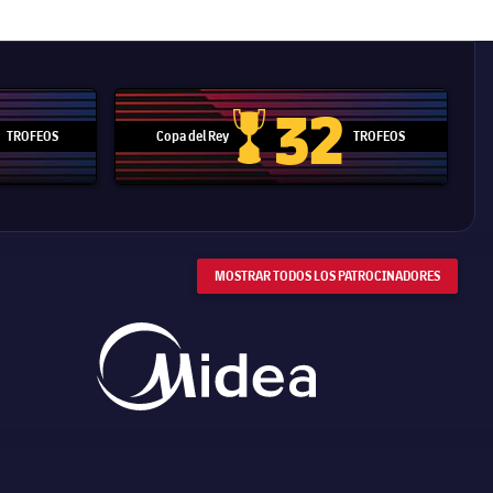
32
TROFEOS
Copa del Rey
TROFEOS
 Mundial de Clubes
Copa del Rey
MOSTRAR TODOS LOS PATROCINADORES