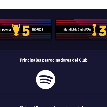
5
3
Campeones
TROFEOS
Mundial de Clubs FIFA
Trofeo de la Liga de Campeones
Trofeo del
Principales patrocinadores del Club