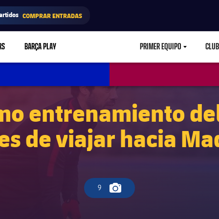
artidos
COMPRAR ENTRADAS
RS
BARÇA PLAY
PRIMER EQUIPO
CLUB
LABEL.ARIA.CARETD
imo entrenamiento de
es de viajar hacia Ma
9
Icono de cámara