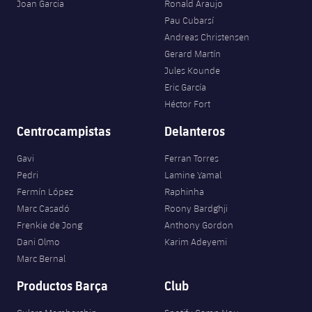
Joan Garcia
Ronald Araujo
Pau Cubarsí
Andreas Christensen
Gerard Martín
Jules Kounde
Eric García
Héctor Fort
Centrocampistas
Delanteros
Gavi
Ferran Torres
Pedri
Lamine Yamal
Fermín López
Raphinha
Marc Casadó
Roony Bardghji
Frenkie de Jong
Anthony Gordon
Dani Olmo
Karim Adeyemi
Marc Bernal
Productos Barça
Club