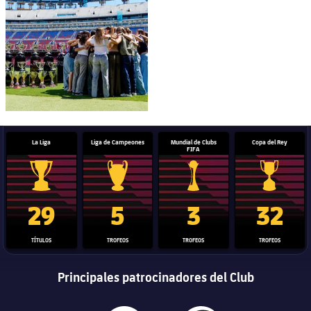
La Liga
Liga de Campeones
Mundial de Clubs
Copa del Rey
FIFA
Trofeo de La Liga
Trofeo de la Liga de Campeones
Trofeo del Mundial de Clube
Copa del 
29
5
3
32
TÍTULOS
TROFEOS
TROFEOS
TROFEOS
Principales patrocinadores del Club