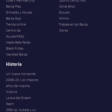
Culers Membership
Spotify Camp Nou
Barça Play
Canal ético
Entradas y Museo
Escudo
Barça App
Himno
Tienda online
Trabaja en las Barça
Centro de
Stores
Ayuda/FAQs
Hazte Beta Tester
Black Friday
Navidad Barça
Historia
Un nuevo horizonte
2008-20. Los mejores
años de nuestra
historia
La era del Dream
Team
1950-61. Kubala y su