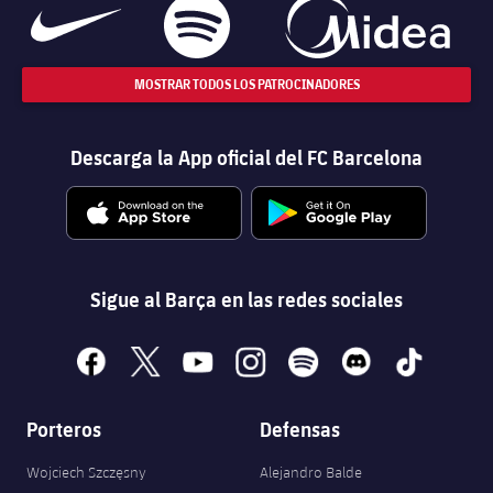
MOSTRAR TODOS LOS PATROCINADORES
Descarga la App oficial del FC Barcelona
Sigue al Barça en las redes sociales
facebook
x
youtube
instagram
spotify
discord
tiktok
Porteros
Defensas
Wojciech Szczęsny
Alejandro Balde