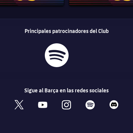
Principales patrocinadores del Club
Sigue al Barça en las redes sociales
book
x
youtube
instagram
spotify
discord