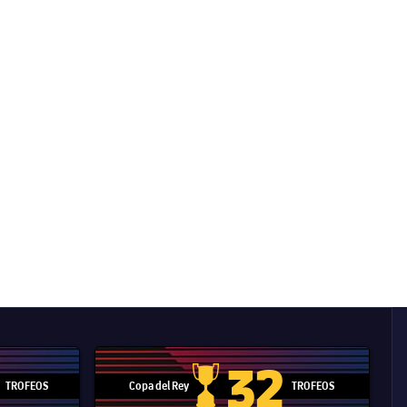
32
TROFEOS
Copa del Rey
TROFEOS
 Mundial de Clubes
Copa del Rey