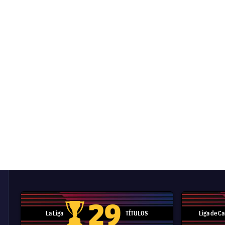
29
La Liga
TÍTULOS
Liga de 
Trofeo de La Liga