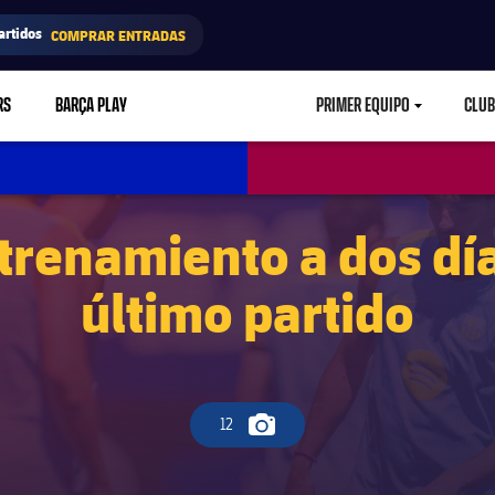
artidos
COMPRAR ENTRADAS
RS
BARÇA PLAY
PRIMER EQUIPO
CLUB
LABEL.ARIA.CARETD
trenamiento a dos dí
último partido
12
Icono de cámara