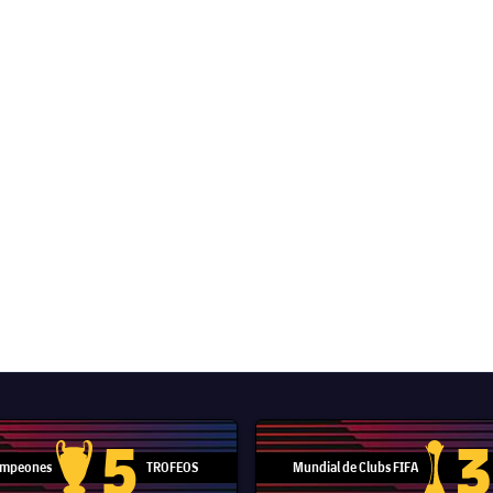
5
3
Campeones
TROFEOS
Mundial de Clubs FIFA
Trofeo de la Liga de Campeones
Trofeo del