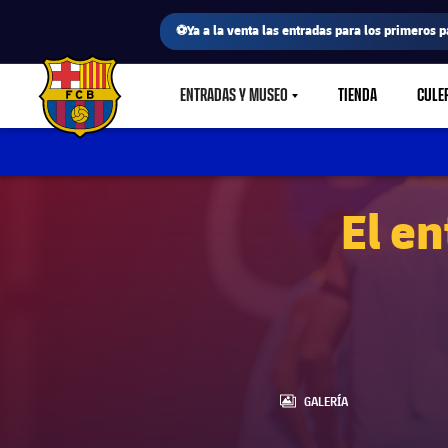
⚽Ya a la venta las entradas para los primeros p
ENTRADAS Y MUSEO
TIENDA
CULE
LABEL.SHARE.CARETDOWN
FC Barcelona club badge
El en
LABEL.ARIA.GALLERY
GALERÍA