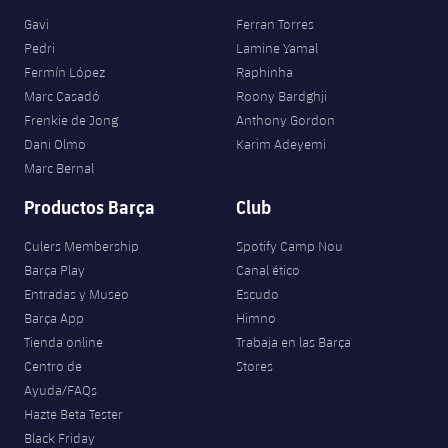
Gavi
Ferran Torres
Pedri
Lamine Yamal
Fermín López
Raphinha
Marc Casadó
Roony Bardghji
Frenkie de Jong
Anthony Gordon
Dani Olmo
Karim Adeyemi
Marc Bernal
Productos Barça
Club
Culers Membership
Spotify Camp Nou
Barça Play
Canal ético
Entradas y Museo
Escudo
Barça App
Himno
Tienda online
Trabaja en las Barça
Centro de
Stores
Ayuda/FAQs
Hazte Beta Tester
Black Friday