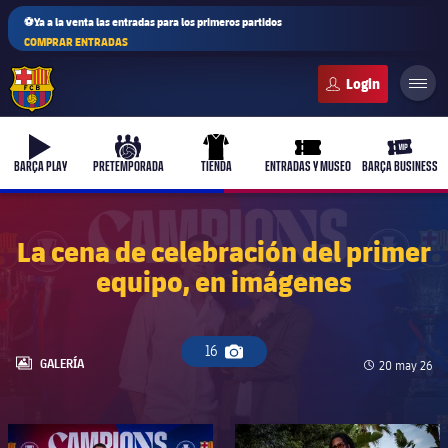
⚽Ya a la venta las entradas para los primeros partidos
COMPRAR ENTRADAS
FC Barcelona club badge
b-play
culers-ball
uniform
ticket-full
ticket-v
BARÇA PLAY
PRETEMPORADA
TIENDA
ENTRADAS Y MUSEO
BARÇA BUSINESS
La cena de celebración del primer
equipo, en imágenes
PLUSICON
MÁS
Primer equipo
16
Icono de cámara
Femenino
LABEL.ARIA.GALLERY
GALERÍA
Fecha de pub
20 may 26
plusicon
más
Actualidad
Barça Atlètic
plusicon
más
FC Barcelona club badge
FC Barcelona club badge