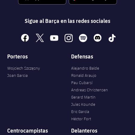
Jugadores
Noticias
Apúntate a las amateurs
plusicon
más
Sigue al Barça en las redes sociales
Calendario
Voleibol masculino
Apúntate a las amateurs
PLUSICON
MÁS
Resultados
facebook
x
youtube
instagram
spotify
discord
tiktok
Voleibol femenino
Carnet de las Secciones Amateurs
League of Legends
Clasificaciones
VALORANT Rising
Porteros
Defensas
Fotos
Wojciech Szczęsny
Alejandro Balde
VALORANT Game Changers
Joan Garcia
Ronald Araujo
Pau Cubarsí
eFootball
Andreas Christensen
Gerard Martín
Jules Kounde
Eric García
Héctor Fort
Centrocampistas
Delanteros