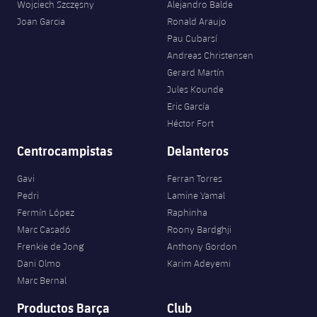
Wojciech Szczęsny
Alejandro Balde
Joan Garcia
Ronald Araujo
Pau Cubarsí
Andreas Christensen
Gerard Martín
Jules Kounde
Eric García
Héctor Fort
Centrocampistas
Delanteros
Gavi
Ferran Torres
Pedri
Lamine Yamal
Fermín López
Raphinha
Marc Casadó
Roony Bardghji
Frenkie de Jong
Anthony Gordon
Dani Olmo
Karim Adeyemi
Marc Bernal
Productos Barça
Club