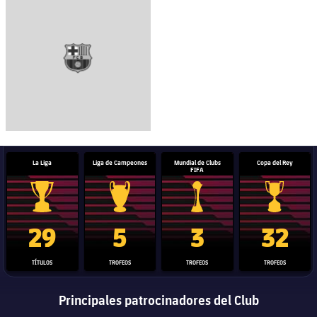
La Liga
Liga de Campeones
Mundial de Clubs
Copa del Rey
FIFA
Trofeo de La Liga
Trofeo de la Liga de Campeones
Trofeo del Mundial de Clube
Copa del 
29
5
3
32
TÍTULOS
TROFEOS
TROFEOS
TROFEOS
Principales patrocinadores del Club