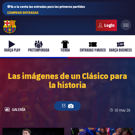
⚽Ya a la venta las entradas para los primeros partidos
COMPRAR ENTRADAS
FC Barcelona club badge
b-play
culers-ball
uniform
ticket-full
ticket-v
BARÇA PLAY
PRETEMPORADA
TIENDA
ENTRADAS Y MUSEO
BARÇA BUSINESS
Las imágenes de un Clásico para
la historia
PLUSICON
MÁS
Primer equipo
33
Icono de cámara
Femenino
LABEL.ARIA.GALLERY
GALERÍA
Fecha de pub
10 may 26
plusicon
más
Actualidad
Barça Atlètic
plusicon
más
FC Barcelona club badge
FC Barcelona club badge