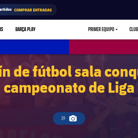
artidos
COMPRAR ENTRADAS
RS
BARÇA PLAY
PRIMER EQUIPO
CLUB
LABEL.ARIA.CARETD
ín de fútbol sala conq
campeonato de Liga
19
Icono de cámara