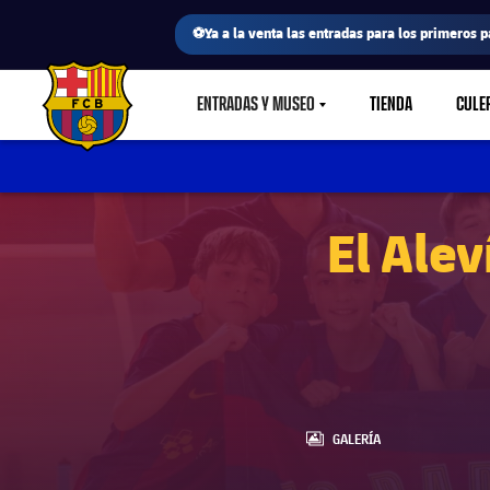
⚽Ya a la venta las entradas para los primeros p
ENTRADAS Y MUSEO
TIENDA
CULE
LABEL.SHARE.CARETDOWN
FC Barcelona club badge
El Alev
LABEL.ARIA.GALLERY
GALERÍA