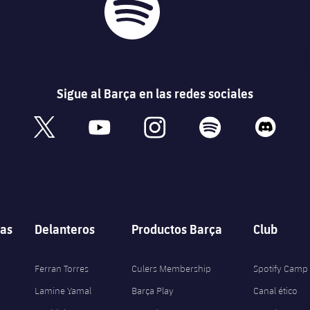
Sigue al Barça en las redes sociales
book
x
youtube
instagram
spotify
discord
as
Delanteros
Productos Barça
Club
Ferran Torres
Culers Membership
Spotify Camp
Lamine Yamal
Barça Play
Canal ético