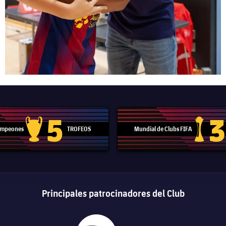
5
3
Campeones
TROFEOS
Mundial de Clubs FIFA
Trofeo de la Liga de Campeones
Trofeo del
Principales patrocinadores del Club