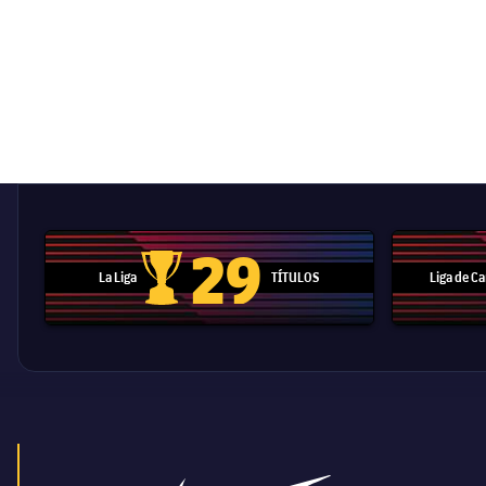
29
La Liga
TÍTULOS
Liga de 
Trofeo de La Liga