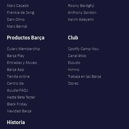
Jugadores
Marc Casadó
Roony Bardghji
Noticias
Apúntate a las amateurs
plusicon
más
Frenkie de Jong
Anthony Gordon
Calendario
Dani Olmo
Karim Adeyemi
Voleibol masculino
Apúntate a las amateurs
Marc Bernal
PLUSICON
MÁS
Resultados
Voleibol femenino
Productos Barça
Club
Carnet de las Secciones Amateurs
League of Legends
Clasificaciones
Culers Membership
Spotify Camp Nou
VALORANT Rising
Barça Play
Canal ético
Fotos
Entradas y Museo
Escudo
VALORANT Game Changers
Barça App
Himno
Tienda online
Trabaja en las Barça
eFootball
Centro de
Stores
Ayuda/FAQs
Hazte Beta Tester
Black Friday
Navidad Barça
Historia