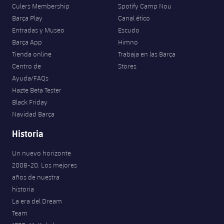
plusicon
más
Servicios Médicos
Culers Membership
Spotify Camp Nou
Acreditaciones
Fotos
Fotos
Infantil A
Barça Play
Canal ético
Entradas
SUB8 B
Calendario
Campus Verano
Actualidad
Entradas y Museo
Escudo
Accesibilidad
Historia
Instalaciones
Infantil B
Barça App
Himno
Resultados
Resultados
Juvenil
Tienda online
Trabaja en las Barça
PLUSICON
MÁS
Palmarés
Centro de
Stores
Clasificaciones
Jugadores
Cadete
Primer equipo
Ayuda/FAQs
plusicon
más
Hazte Beta Tester
Jugadors
Clasificaciones
Infantil
Black Friday
Actualidad
Barça Atlètic
plusicon
más
Navidad Barça
Fotos
Alevín
Calendario
Actualidad
Historia
Base
plusicon
más
Palmarés
Un nuevo horizonte
Entradas
Calendario
Campus Verano
Actualidad
2008-20. Los mejores
Historia
años de nuestra
Resultados
Resultados
Barça C
historia
PLUSICON
MÁS
La era del Dream
Clasificaciones
Jugadores
Junior
Información general
Team
plusicon
más