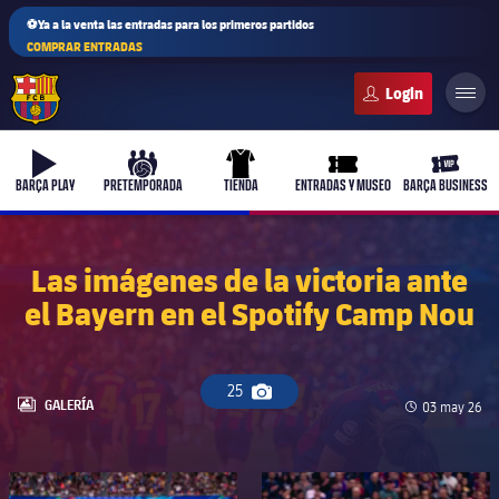
⚽Ya a la venta las entradas para los primeros partidos
COMPRAR ENTRADAS
FC Barcelona club badge
b-play
culers-ball
uniform
ticket-full
ticket-v
BARÇA PLAY
PRETEMPORADA
TIENDA
ENTRADAS Y MUSEO
BARÇA BUSINESS
Las imágenes de la victoria ante
el Bayern en el Spotify Camp Nou
PLUSICON
MÁS
Primer equipo
25
Icono de cámara
Femenino
LABEL.ARIA.GALLERY
GALERÍA
Fecha de pub
03 may 26
plusicon
más
Actualidad
Barça Atlètic
plusicon
más
FC Barcelona club badge
FC Barcelona club badge