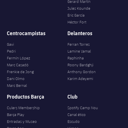
Gerard Martín
Jules Kounde
Eric García
Héctor Fort
Centrocampistas
Delanteros
Gavi
Ferran Torres
Pedri
Lamine Yamal
Fermín López
Raphinha
Marc Casadó
Roony Bardghji
Frenkie de Jong
Anthony Gordon
Dani Olmo
Karim Adeyemi
Marc Bernal
Productos Barça
Club
Culers Membership
Spotify Camp Nou
Barça Play
Canal ético
Entradas y Museo
Escudo