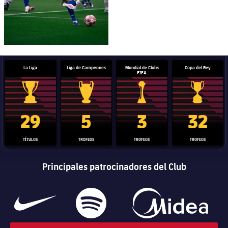
La Liga
Liga de Campeones
Mundial de Clubs
Copa del Rey
FIFA
Trofeo de La Liga
Trofeo de la Liga de Campeones
Trofeo del Mundial de Clube
Copa del 
29
5
3
32
TÍTULOS
TROFEOS
TROFEOS
TROFEOS
Principales patrocinadores del Club