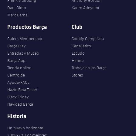
Frenkie de Jong
Anthony Gordon
Jugadores
Noticias
Dani Olmo
Karim Adeyemi
Apúntate a las amateurs
plusicon
más
Marc Bernal
Calendario
Voleibol masculino
Apúntate a las amateurs
Productos Barça
Club
PLUSICON
MÁS
Resultados
Voleibol femenino
Culers Membership
Spotify Camp Nou
Carnet de las Secciones Amateurs
League of Legends
Barça Play
Canal ético
Clasificaciones
Entradas y Museo
Escudo
VALORANT Rising
Barça App
Himno
Fotos
Tienda online
Trabaja en las Barça
VALORANT Game Changers
Centro de
Stores
Ayuda/FAQs
eFootball
Hazte Beta Tester
Black Friday
Navidad Barça
Historia
Un nuevo horizonte
2008-20. Los mejores