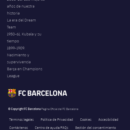
años de nuestra
historia
La era del Dream
Team
1950-61. Kubala y su
tiempo
1899-1909.
Nacimiento y
supervivencia
Barça en Champions
League
© Copyright FC Barcelona
Página Oficial del FC Barcelona
Términos legales
Política de Privacidad
Cookies
Accesibilidad
Contáctenos
Centro de ayuda/FAQs
Gestión del consentimiento