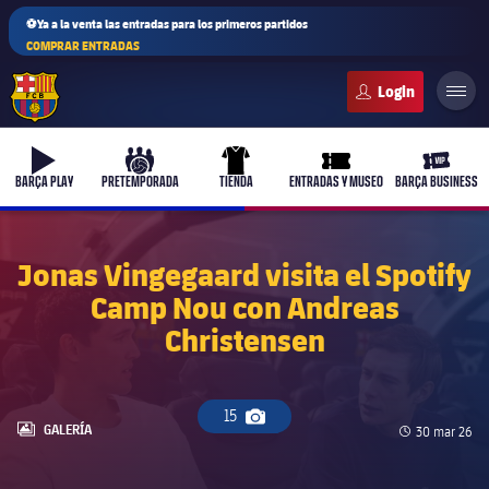
⚽Ya a la venta las entradas para los primeros partidos
COMPRAR ENTRADAS
FC Barcelona club badge
b-play
culers-ball
uniform
ticket-full
ticket-v
BARÇA PLAY
PRETEMPORADA
TIENDA
ENTRADAS Y MUSEO
BARÇA BUSINESS
Jonas Vingegaard visita el Spotify
Camp Nou con Andreas
PLUSICON
MÁS
Christensen
Primer equipo
Femenino
plusicon
más
15
Icono de cámara
LABEL.ARIA.GALLERY
GALERÍA
Fecha de pub
30 mar 26
Actualidad
Barça Atlètic
plusicon
más