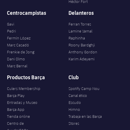
Héctor Fort
Centrocampistas
Delanteros
Gavi
Ferran Torres
Pedri
Lamine Yamal
Fermín López
Raphinha
Marc Casadó
Roony Bardghji
Frenkie de Jong
Anthony Gordon
Dani Olmo
Karim Adeyemi
Marc Bernal
Productos Barça
Club
Culers Membership
Spotify Camp Nou
Barça Play
Canal ético
Entradas y Museo
Escudo
Barça App
Himno
Tienda online
Trabaja en las Barça
Centro de
Stores