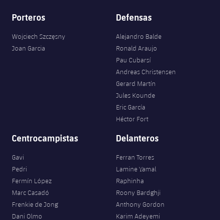
Porteros
Defensas
Wojciech Szczęsny
Alejandro Balde
Joan Garcia
Ronald Araujo
Pau Cubarsí
Andreas Christensen
Gerard Martín
Jules Kounde
Eric García
Héctor Fort
Centrocampistas
Delanteros
Gavi
Ferran Torres
Pedri
Lamine Yamal
Fermín López
Raphinha
Marc Casadó
Roony Bardghji
Frenkie de Jong
Anthony Gordon
Dani Olmo
Karim Adeyemi