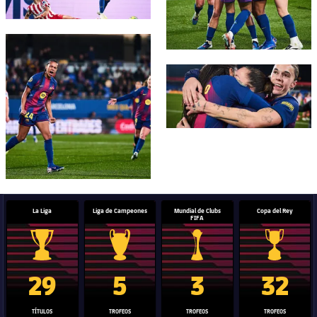
FC Barcelona club badge
FC Barcelona club badge
La Liga
Liga de Campeones
Mundial de Clubs
Copa del Rey
FIFA
Trofeo de La Liga
Trofeo de la Liga de Campeones
Trofeo del Mundial de Clube
Copa del 
29
5
3
32
TÍTULOS
TROFEOS
TROFEOS
TROFEOS