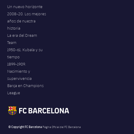
Un nuevo horizonte
2008-20. Los mejores
años de nuestra
historia
La era del Dream
Team
1950-61. Kubala y su
tiempo
1899-1909.
Nacimiento y
supervivencia
Barça en Champions
League
© Copyright FC Barcelona
Página Oficial del FC Barcelona