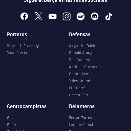
facebook
x
youtube
instagram
spotify
discord
tiktok
Porteros
Defensas
Wojciech Szczęsny
Alejandro Balde
Joan Garcia
Ronald Araujo
Pau Cubarsí
Andreas Christensen
Gerard Martín
Jules Kounde
Eric García
Héctor Fort
Centrocampistas
Delanteros
Gavi
Ferran Torres
Pedri
Lamine Yamal