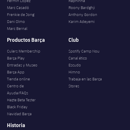
Fermín López
Raphinha
Marc Casadó
Roony Bardghji
Frenkie de Jong
Anthony Gordon
Dani Olmo
Karim Adeyemi
Marc Bernal
Productos Barça
Club
Culers Membership
Spotify Camp Nou
Barça Play
Canal ético
Entradas y Museo
Escudo
Barça App
Himno
Tienda online
Trabaja en las Barça
Centro de
Stores
Ayuda/FAQs
Hazte Beta Tester
Black Friday
Navidad Barça
Historia