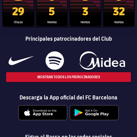
Trofeo de La Liga
Trofeo de la Liga de Campeones
Trofeo del Mundial de Clube
Copa del 
29
5
3
32
TÍTULOS
TROFEOS
TROFEOS
TROFEOS
Principales patrocinadores del Club
MOSTRAR TODOS LOS PATROCINADORES
Descarga la App oficial del FC Barcelona
Sigue al Barça en las redes sociales