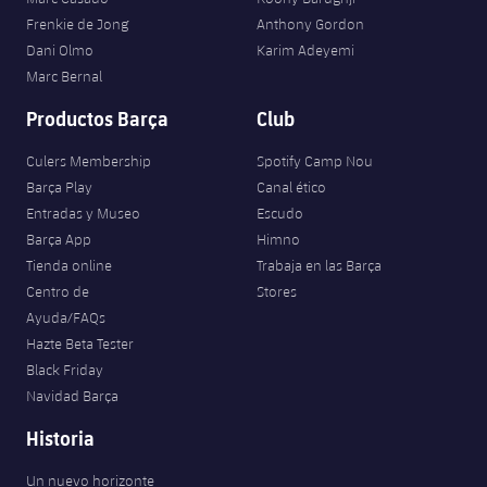
Frenkie de Jong
Anthony Gordon
Dani Olmo
Karim Adeyemi
Marc Bernal
Productos Barça
Club
Culers Membership
Spotify Camp Nou
Barça Play
Canal ético
Entradas y Museo
Escudo
Barça App
Himno
Tienda online
Trabaja en las Barça
Centro de
Stores
Ayuda/FAQs
Hazte Beta Tester
Black Friday
Navidad Barça
Historia
Un nuevo horizonte