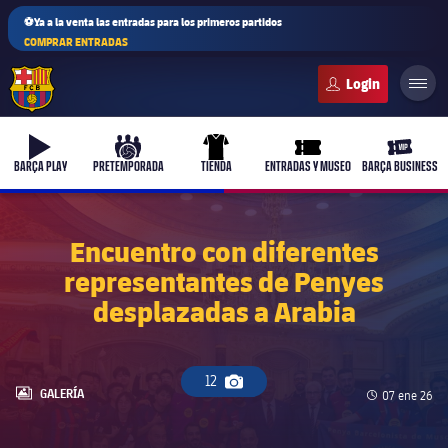
⚽Ya a la venta las entradas para los primeros partidos
COMPRAR ENTRADAS
FC Barcelona club badge
b-play
culers-ball
uniform
ticket-full
ticket-v
BARÇA PLAY
PRETEMPORADA
TIENDA
ENTRADAS Y MUSEO
BARÇA BUSINESS
Encuentro con diferentes
representantes de Penyes
PLUSICON
MÁS
desplazadas a Arabia
Primer equipo
Femenino
plusicon
más
12
Icono de cámara
LABEL.ARIA.GALLERY
GALERÍA
Fecha de pu
07 ene 26
Actualidad
Barça Atlètic
plusicon
más