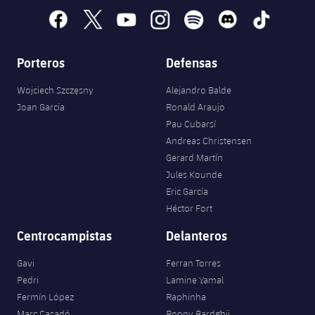
Jugadores
Noticias
facebook
x
youtube
instagram
spotify
discord
tiktok
Apúntate a las amateurs
plusicon
más
Calendario
Voleibol masculino
Apúntate a las amateurs
Porteros
Defensas
PLUSICON
MÁS
Resultados
Voleibol femenino
Wojciech Szczęsny
Alejandro Balde
Carnet de las Secciones Amateurs
League of Legends
Joan Garcia
Ronald Araujo
Clasificaciones
Pau Cubarsí
VALORANT Rising
Andreas Christensen
Fotos
Gerard Martín
VALORANT Game Changers
Jules Kounde
Eric García
eFootball
Héctor Fort
Centrocampistas
Delanteros
Gavi
Ferran Torres
Pedri
Lamine Yamal
Fermín López
Raphinha
Marc Casadó
Roony Bardghji