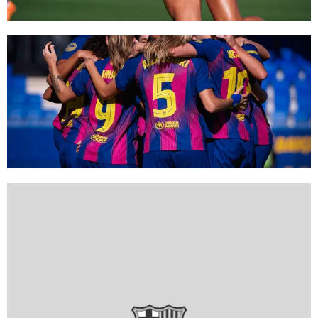
FC Barcelona club badge
FC Barcelona club badge