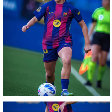
FC Barcelona club badge