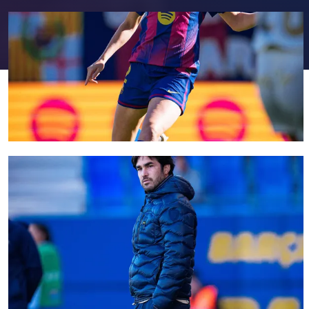
FC Barcelona club badge
FC Barcelona club badge