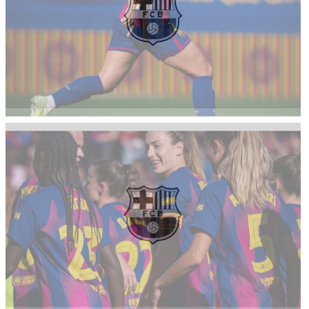
FC Barcelona club badge