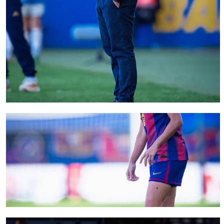
FC Barcelona club badge
FC Barcelona club badge