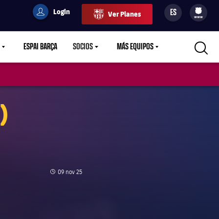
Login
ES
Ver Planes
filled-badge
user
Culers
www
ESPAI BARÇA
SOCIOS
MÁS EQUIPOS
OWN
LABEL.ARIA.CARETDOWN
LABEL.ARIA.CARETDOWN
LABEL.ARIA.CARETDOWN
)
Fecha de publicación
09 nov 25