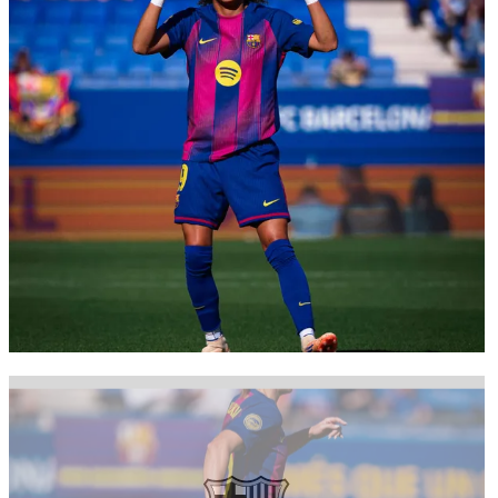
FC Barcelona club badge