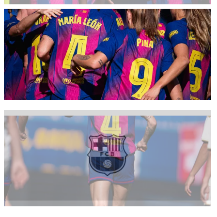
FC Barcelona club badge
FC Barcelona club badge