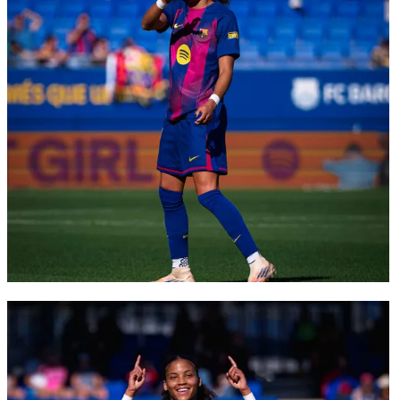
FC Barcelona club badge