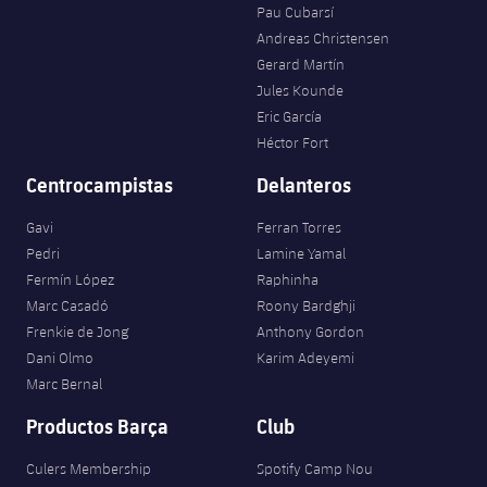
Pau Cubarsí
Andreas Christensen
Gerard Martín
Jules Kounde
Eric García
Héctor Fort
Centrocampistas
Delanteros
Gavi
Ferran Torres
Pedri
Lamine Yamal
Fermín López
Raphinha
Marc Casadó
Roony Bardghji
Frenkie de Jong
Anthony Gordon
Dani Olmo
Karim Adeyemi
Marc Bernal
Productos Barça
Club
Culers Membership
Spotify Camp Nou