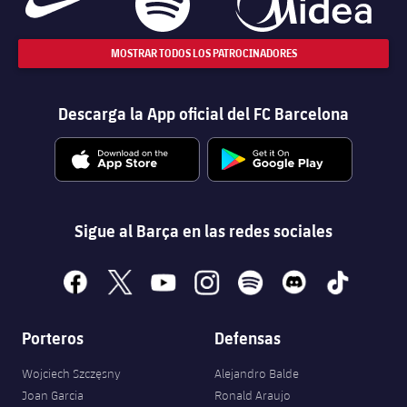
MOSTRAR TODOS LOS PATROCINADORES
Descarga la App oficial del FC Barcelona
Sigue al Barça en las redes sociales
facebook
x
youtube
instagram
spotify
discord
tiktok
Porteros
Defensas
Wojciech Szczęsny
Alejandro Balde
Joan Garcia
Ronald Araujo