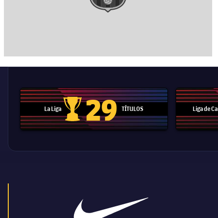
29
La Liga
TÍTULOS
Liga de 
Trofeo de La Liga