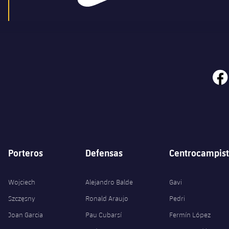
face
Porteros
Defensas
Centrocampist
Wojciech
Alejandro Balde
Gavi
Szczęsny
Ronald Araujo
Pedri
Joan Garcia
Pau Cubarsí
Fermín López