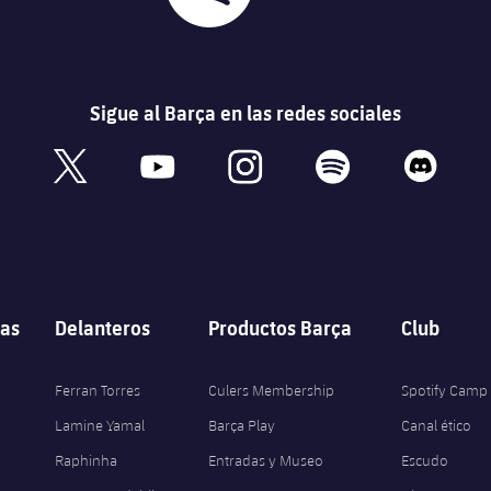
Sigue al Barça en las redes sociales
book
x
youtube
instagram
spotify
discord
as
Delanteros
Productos Barça
Club
Ferran Torres
Culers Membership
Spotify Camp
Lamine Yamal
Barça Play
Canal ético
Raphinha
Entradas y Museo
Escudo