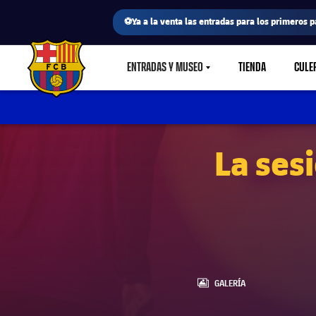
⚽Ya a la venta las entradas para los primeros p
ENTRADAS Y MUSEO
TIENDA
CULE
LABEL.SHARE.CARETDOWN
FC Barcelona club badge
La ses
LABEL.ARIA.GALLERY
GALERÍA