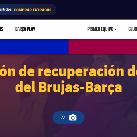
artidos
COMPRAR ENTRADAS
RS
BARÇA PLAY
PRIMER EQUIPO
CLUB
LABEL.ARIA.CARETD
ión de recuperación 
del Brujas-Barça
22
Icono de cámara