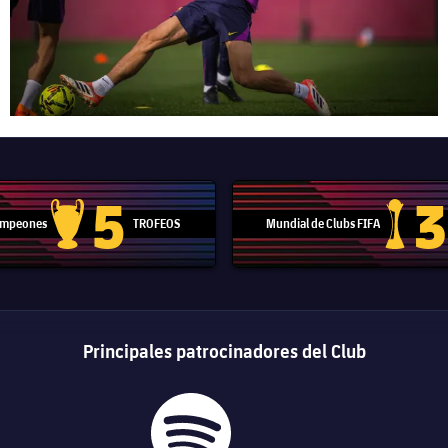
5
3
Campeones
TROFEOS
Mundial de Clubs FIFA
Trofeo de la Liga de Campeones
Trofeo del
Principales patrocinadores del Club