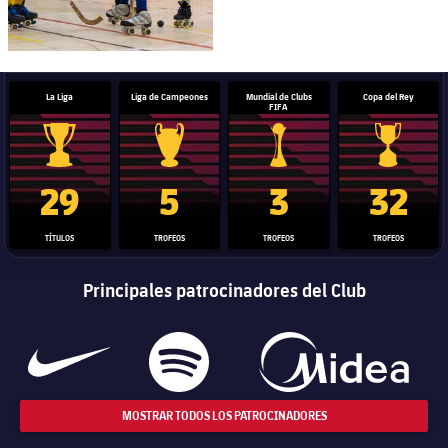
La Liga
Liga de Campeones
Mundial de Clubs
Copa del Rey
FIFA
Trofeo de La Liga
Trofeo de la Liga de Campeones
Trofeo del Mundial de Clube
Copa del 
29
5
3
32
TÍTULOS
TROFEOS
TROFEOS
TROFEOS
Principales patrocinadores del Club
MOSTRAR TODOS LOS PATROCINADORES