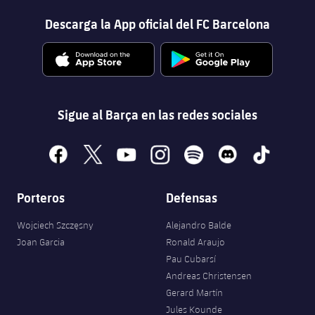
Descarga la App oficial del FC Barcelona
Sigue al Barça en las redes sociales
facebook
x
youtube
instagram
spotify
discord
tiktok
Porteros
Defensas
Wojciech Szczęsny
Alejandro Balde
Joan Garcia
Ronald Araujo
Pau Cubarsí
Andreas Christensen
Gerard Martín
Jules Kounde