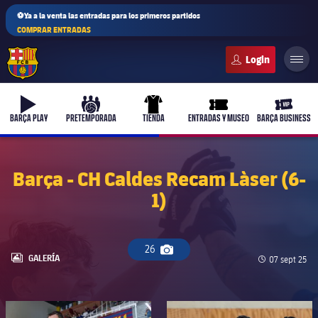
⚽Ya a la venta las entradas para los primeros partidos
COMPRAR ENTRADAS
FC Barcelona club badge
b-play
culers-ball
uniform
ticket-full
ticket-v
BARÇA PLAY
PRETEMPORADA
TIENDA
ENTRADAS Y MUSEO
BARÇA BUSINESS
Barça - CH Caldes Recam Làser (6-
1)
PLUSICON
MÁS
Primer equipo
26
Icono de cámara
Femenino
LABEL.ARIA.GALLERY
GALERÍA
Fecha de pub
07 sept 25
plusicon
más
Actualidad
Barça Atlètic
plusicon
más
FC Barcelona club badge
FC Barcelona club badge