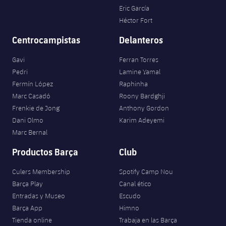
Eric García
Héctor Fort
Centrocampistas
Delanteros
Gavi
Ferran Torres
Pedri
Lamine Yamal
Fermín López
Raphinha
Marc Casadó
Roony Bardghji
Frenkie de Jong
Anthony Gordon
Dani Olmo
Karim Adeyemi
Marc Bernal
Productos Barça
Club
Culers Membership
Spotify Camp Nou
Barça Play
Canal ético
Entradas y Museo
Escudo
Barça App
Himno
Tienda online
Trabaja en las Barça