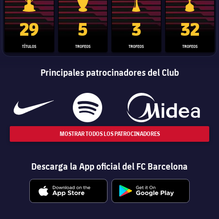
Trofeo de La Liga
Trofeo de la Liga de Campeones
Trofeo del Mundial de Clube
Copa del 
29
5
3
32
TÍTULOS
TROFEOS
TROFEOS
TROFEOS
Principales patrocinadores del Club
MOSTRAR TODOS LOS PATROCINADORES
Descarga la App oficial del FC Barcelona