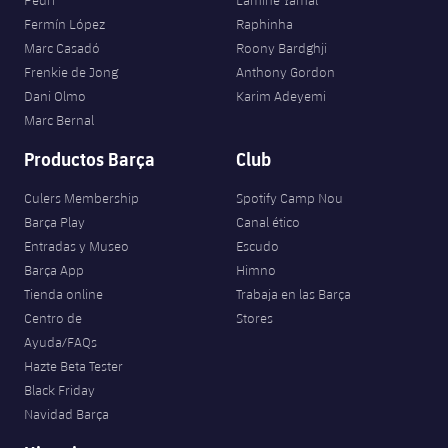
Fermín López
Raphinha
Marc Casadó
Roony Bardghji
Frenkie de Jong
Anthony Gordon
Dani Olmo
Karim Adeyemi
Marc Bernal
Productos Barça
Club
Culers Membership
Spotify Camp Nou
Barça Play
Canal ético
Entradas y Museo
Escudo
Barça App
Himno
Tienda online
Trabaja en las Barça
Centro de
Stores
Ayuda/FAQs
Hazte Beta Tester
Black Friday
Navidad Barça