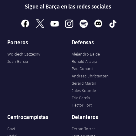
Sigue al Barça en las redes sociales
facebook
x
youtube
instagram
spotify
discord
tiktok
Porteros
Defensas
Wojciech Szczęsny
Alejandro Balde
Joan Garcia
Ronald Araujo
Pau Cubarsí
Andreas Christensen
Gerard Martín
Jules Kounde
Eric García
Héctor Fort
Centrocampistas
Delanteros
Gavi
Ferran Torres
Pedri
Lamine Yamal