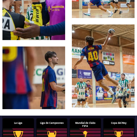
FC Barcelona club badge
FC Barcelona club badge
La Liga
Liga de Campeones
Mundial de Clubs
Copa del Rey
FIFA