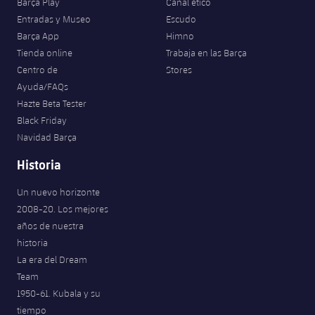
Barça Play
Canal ético
Entradas y Museo
Escudo
Barça App
Himno
Tienda online
Trabaja en las Barça
Centro de
Stores
Ayuda/FAQs
Hazte Beta Tester
Black Friday
Navidad Barça
Historia
Un nuevo horizonte
2008-20. Los mejores
años de nuestra
historia
La era del Dream
Team
1950-61. Kubala y su
tiempo