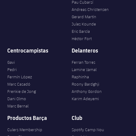
Pau Cubarsí
Andreas Christensen
Gerard Martín
Jules Kounde
Eric García
Héctor Fort
Centrocampistas
Delanteros
Gavi
Ferran Torres
Pedri
Lamine Yamal
Fermín López
Raphinha
Marc Casadó
Roony Bardghji
Frenkie de Jong
Anthony Gordon
Dani Olmo
Karim Adeyemi
Marc Bernal
Productos Barça
Club
Culers Membership
Spotify Camp Nou