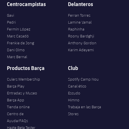
Centrocampistas
Delanteros
Gavi
Ferran Torres
Pedri
Lamine Yamal
Fermín López
Raphinha
Marc Casadó
Roony Bardghji
Frenkie de Jong
Anthony Gordon
Dani Olmo
Karim Adeyemi
Marc Bernal
Productos Barça
Club
Culers Membership
Spotify Camp Nou
Barça Play
Canal ético
Entradas y Museo
Escudo
Barça App
Himno
Tienda online
Trabaja en las Barça
Centro de
Stores
Ayuda/FAQs
Hazte Beta Tester