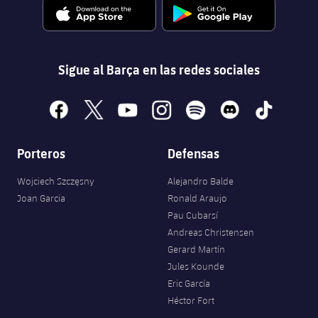
Jugadores
Noticias
Apúntate a las amateurs
plusicon
más
Calendario
Voleibol masculino
Apúntate a las amateurs
Sigue al Barça en las redes sociales
PLUSICON
MÁS
Resultados
Voleibol femenino
Carnet de las Secciones Amateurs
League of Legends
facebook
x
youtube
instagram
spotify
discord
tiktok
Clasificaciones
VALORANT Rising
Porteros
Defensas
Fotos
VALORANT Game Changers
Wojciech Szczęsny
Alejandro Balde
Joan Garcia
Ronald Araujo
eFootball
Pau Cubarsí
Andreas Christensen
Gerard Martín
Jules Kounde
Eric García
Héctor Fort