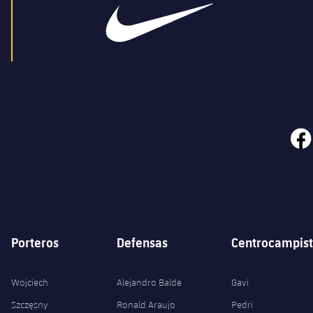
face
Porteros
Defensas
Centrocampist
Wojciech
Alejandro Balde
Gavi
Szczęsny
Ronald Araujo
Pedri