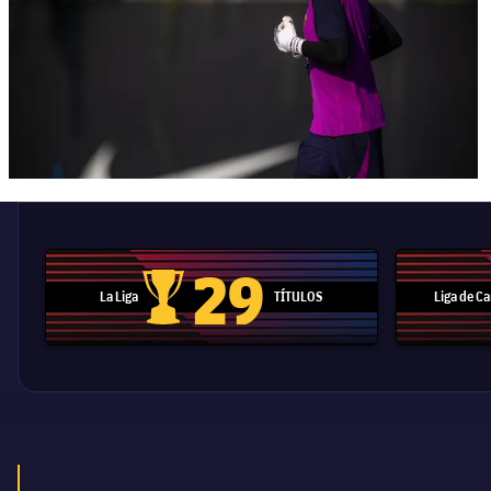
29
La Liga
TÍTULOS
Liga de 
Trofeo de La Liga