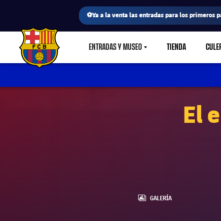
⚽Ya a la venta las entradas para los primeros p
ENTRADAS Y MUSEO
TIENDA
CULE
LABEL.SHARE.CARETDOWN
FC Barcelona club badge
El 
LABEL.ARIA.GALLERY
GALERÍA