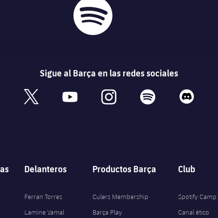
Sigue al Barça en las redes sociales
book
x
youtube
instagram
spotify
discord
as
Delanteros
Productos Barça
Club
Ferran Torres
Culers Membership
Spotify Camp
Lamine Yamal
Barça Play
Canal ético