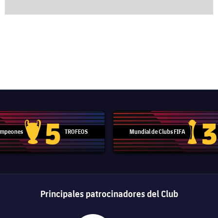
5
3
Campeones
TROFEOS
Mundial de Clubs FIFA
Trofeo de la Liga de Campeones
Trofeo del
Principales patrocinadores del Club