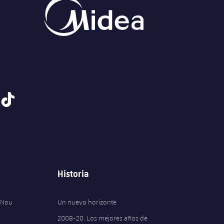
tiktok
Historia
 Nou
Un nuevo horizonte
2008-20. Los mejores años de