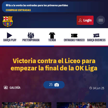
⚽Ya a la venta las entradas para los primeros partidos
COMPRAR ENTRADAS
FC Barcelona club badge
b-play
culers-ball
uniform
ticket-full
ticket-v
BARÇA PLAY
PRETEMPORADA
TIENDA
ENTRADAS Y MUSEO
BARÇA BUSINESS
Victoria contra el Liceo para
empezar la final de la OK Liga
PLUSICON
MÁS
Primer equipo
25
Icono de cámara
Femenino
LABEL.ARIA.GALLERY
GALERÍA
Fecha de pu
14 jun 25
plusicon
más
Actualidad
Barça Atlètic
plusicon
más
FC Barcelona club badge
FC Barcelona club badge