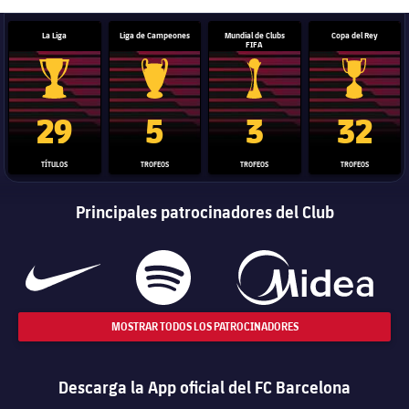
La Liga
Liga de Campeones
Mundial de Clubs
Copa del Rey
FIFA
Trofeo de La Liga
Trofeo de la Liga de Campeones
Trofeo del Mundial de Clube
Copa del 
29
5
3
32
TÍTULOS
TROFEOS
TROFEOS
TROFEOS
Principales patrocinadores del Club
MOSTRAR TODOS LOS PATROCINADORES
Descarga la App oficial del FC Barcelona