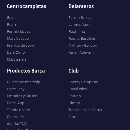
Centrocampistas
Delanteros
Gavi
Ferran Torres
Pedri
Lamine Yamal
Fermín López
Raphinha
Marc Casadó
Roony Bardghji
Frenkie de Jong
Anthony Gordon
Dani Olmo
Karim Adeyemi
Marc Bernal
Productos Barça
Club
Culers Membership
Spotify Camp Nou
Barça Play
Canal ético
Entradas y Museo
Escudo
Barça App
Himno
Tienda online
Trabaja en las Barça
Centro de
Stores
Ayuda/FAQs