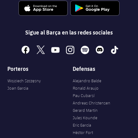
Sigue al Barça en las redes sociales
facebook
x
youtube
instagram
spotify
discord
tiktok
Porteros
Defensas
Wojciech Szczęsny
Alejandro Balde
Joan Garcia
Ronald Araujo
Pau Cubarsí
Andreas Christensen
Gerard Martín
Jules Kounde
Eric García
Héctor Fort