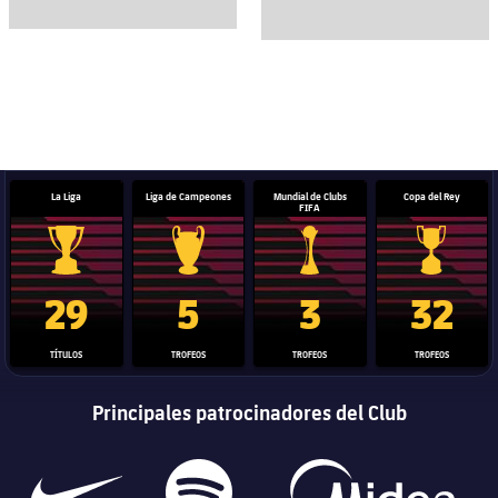
La Liga
Liga de Campeones
Mundial de Clubs
Copa del Rey
FIFA
Trofeo de La Liga
Trofeo de la Liga de Campeones
Trofeo del Mundial de Clube
Copa del 
29
5
3
32
TÍTULOS
TROFEOS
TROFEOS
TROFEOS
Principales patrocinadores del Club