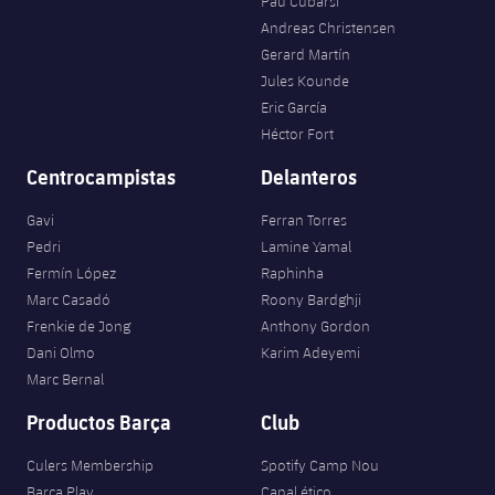
Pau Cubarsí
Andreas Christensen
Gerard Martín
Jules Kounde
Eric García
Héctor Fort
Centrocampistas
Delanteros
Gavi
Ferran Torres
Pedri
Lamine Yamal
Fermín López
Raphinha
Marc Casadó
Roony Bardghji
Frenkie de Jong
Anthony Gordon
Dani Olmo
Karim Adeyemi
Marc Bernal
Productos Barça
Club
Culers Membership
Spotify Camp Nou
Barça Play
Canal ético