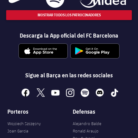
MOSTRAR TODOS LOS PATROCINADORES
Descarga la App oficial del FC Barcelona
Sigue al Barça en las redes sociales
facebook
x
youtube
instagram
spotify
discord
tiktok
Porteros
Defensas
Wojciech Szczęsny
Alejandro Balde
Joan Garcia
Ronald Araujo