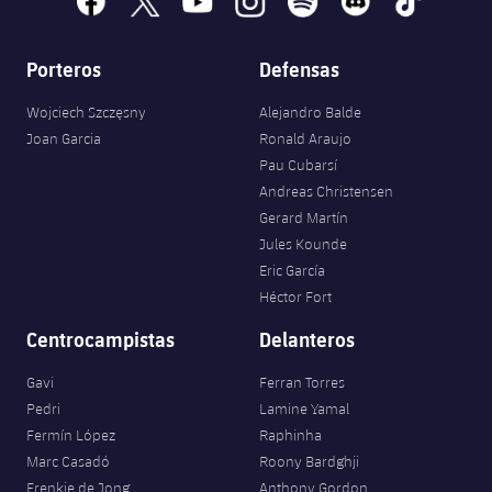
Porteros
Defensas
Wojciech Szczęsny
Alejandro Balde
Joan Garcia
Ronald Araujo
Pau Cubarsí
Andreas Christensen
Gerard Martín
Jules Kounde
Eric García
Héctor Fort
Centrocampistas
Delanteros
Gavi
Ferran Torres
Pedri
Lamine Yamal
Fermín López
Raphinha
Marc Casadó
Roony Bardghji
Frenkie de Jong
Anthony Gordon