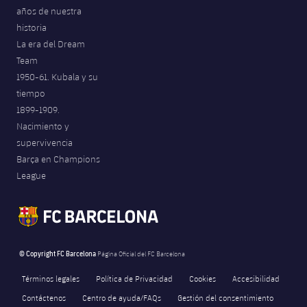
años de nuestra
historia
La era del Dream
Team
1950-61. Kubala y su
tiempo
1899-1909.
Nacimiento y
supervivencia
Barça en Champions
League
© Copyright FC Barcelona
Página Oficial del FC Barcelona
Términos legales
Política de Privacidad
Cookies
Accesibilidad
Contáctenos
Centro de ayuda/FAQs
Gestión del consentimiento