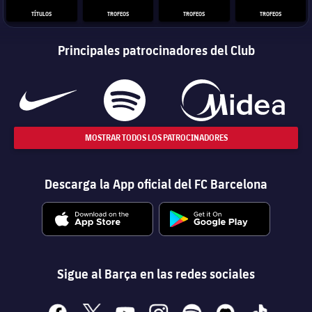
TÍTULOS
TROFEOS
TROFEOS
TROFEOS
Principales patrocinadores del Club
MOSTRAR TODOS LOS PATROCINADORES
Descarga la App oficial del FC Barcelona
Sigue al Barça en las redes sociales
facebook
x
youtube
instagram
spotify
discord
tiktok