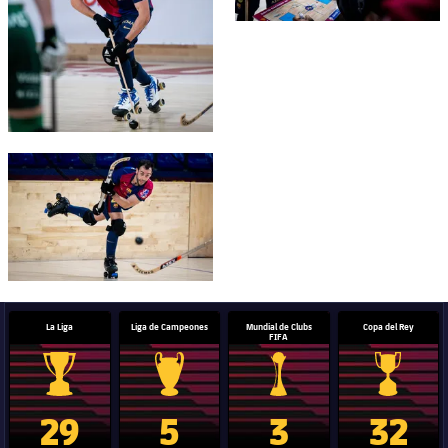
FC Barcelona club badge
La Liga
Liga de Campeones
Mundial de Clubs
Copa del Rey
FIFA
Trofeo de La Liga
Trofeo de la Liga de Campeones
Trofeo del Mundial de Clube
Copa del 
29
5
3
32