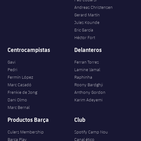
Andreas Christensen
Gerard Martín
Jules Kounde
Eric García
Héctor Fort
Centrocampistas
Delanteros
Gavi
Ferran Torres
Pedri
Lamine Yamal
Fermín López
Raphinha
Marc Casadó
Roony Bardghji
Frenkie de Jong
Anthony Gordon
Dani Olmo
Karim Adeyemi
Marc Bernal
Productos Barça
Club
Culers Membership
Spotify Camp Nou
Barça Play
Canal ético