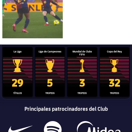
La Liga
Liga de Campeones
Mundial de Clubs
Copa del Rey
FIFA
Trofeo de La Liga
Trofeo de la Liga de Campeones
Trofeo del Mundial de Clube
Copa del 
29
5
3
32
TÍTULOS
TROFEOS
TROFEOS
TROFEOS
Principales patrocinadores del Club