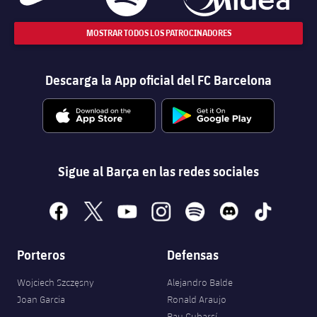
MOSTRAR TODOS LOS PATROCINADORES
Descarga la App oficial del FC Barcelona
Sigue al Barça en las redes sociales
facebook
x
youtube
instagram
spotify
discord
tiktok
Porteros
Defensas
Wojciech Szczęsny
Alejandro Balde
Joan Garcia
Ronald Araujo
Pau Cubarsí