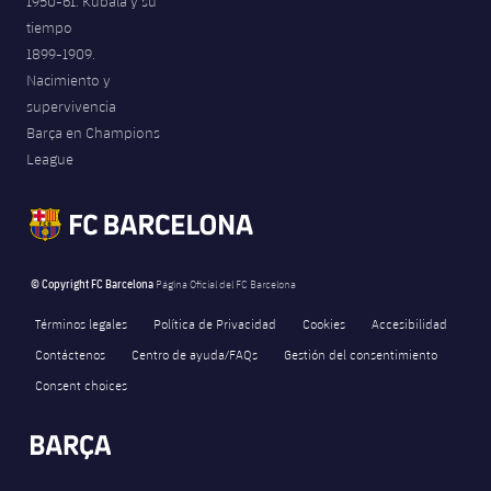
1950-61. Kubala y su
tiempo
1899-1909.
Nacimiento y
supervivencia
Barça en Champions
League
© Copyright FC Barcelona
Página Oficial del FC Barcelona
Términos legales
Política de Privacidad
Cookies
Accesibilidad
Contáctenos
Centro de ayuda/FAQs
Gestión del consentimiento
Consent choices