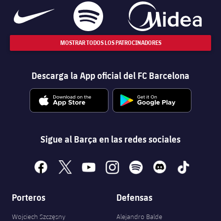
MOSTRAR TODOS LOS PATROCINADORES
Descarga la App oficial del FC Barcelona
Sigue al Barça en las redes sociales
facebook
x
youtube
instagram
spotify
discord
tiktok
Porteros
Defensas
Wojciech Szczęsny
Alejandro Balde