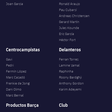
Joan Garcia
Ronald Araujo
Pau Cubarsí
Andreas Christensen
Gerard Martín
Jules Kounde
Eric García
Héctor Fort
Centrocampistas
Delanteros
Gavi
Ferran Torres
Pedri
Lamine Yamal
Fermín López
Raphinha
Marc Casadó
Roony Bardghji
Frenkie de Jong
Anthony Gordon
Dani Olmo
Karim Adeyemi
Marc Bernal
Productos Barça
Club