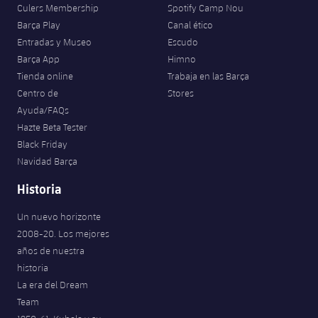
Culers Membership
Spotify Camp Nou
Barça Play
Canal ético
Entradas y Museo
Escudo
Barça App
Himno
Tienda online
Trabaja en las Barça
Centro de
Stores
Ayuda/FAQs
Hazte Beta Tester
Black Friday
Navidad Barça
Historia
Un nuevo horizonte
2008-20. Los mejores
años de nuestra
historia
La era del Dream
Team