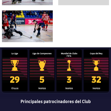
FC Barcelona club badge
La Liga
Liga de Campeones
Mundial de Clubs
Copa del Rey
FIFA
Trofeo de La Liga
Trofeo de la Liga de Campeones
Trofeo del Mundial de Clube
Copa del 
29
5
3
32
TÍTULOS
TROFEOS
TROFEOS
TROFEOS
Principales patrocinadores del Club