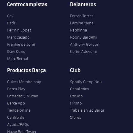
Centrocampistas
Delanteros
Gavi
Ferran Torres
Pedri
Lamine Yamal
Fermín López
Raphinha
Marc Casadó
Roony Bardghji
Frenkie de Jong
Anthony Gordon
Dani Olmo
Karim Adeyemi
Marc Bernal
Productos Barça
Club
Culers Membership
Spotify Camp Nou
Barça Play
Canal ético
Entradas y Museo
Escudo
Barça App
Himno
Tienda online
Trabaja en las Barça
Centro de
Stores
Ayuda/FAQs
Hazte Beta Tester