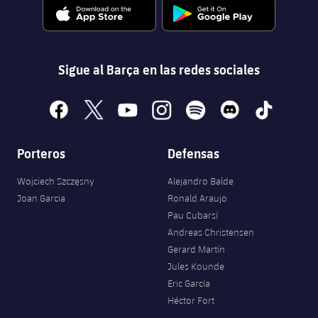
Jugadores
Noticias
Apúntate a las amateurs
plusicon
más
Calendario
Voleibol masculino
Apúntate a las amateurs
Sigue al Barça en las redes sociales
PLUSICON
MÁS
Resultados
Voleibol femenino
Carnet de las Secciones Amateurs
League of Legends
facebook
x
youtube
instagram
spotify
discord
tiktok
Clasificaciones
VALORANT Rising
Porteros
Defensas
Fotos
VALORANT Game Changers
Wojciech Szczęsny
Alejandro Balde
Joan Garcia
Ronald Araujo
eFootball
Pau Cubarsí
Andreas Christensen
Gerard Martín
Jules Kounde
Eric García
Héctor Fort