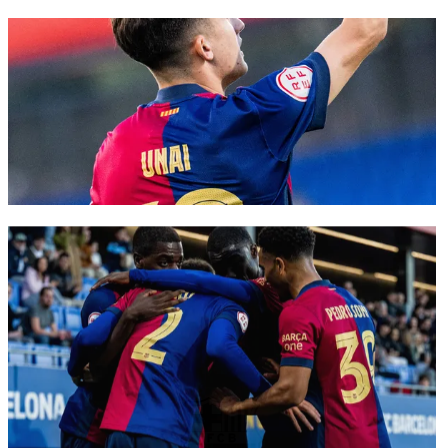
FC Barcelona club badge
FC Barcelona club badge