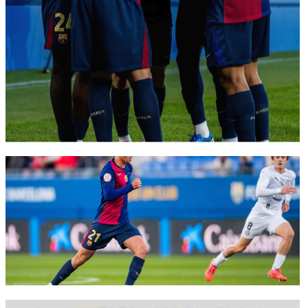
FC Barcelona club badge
FC Barcelona club badge