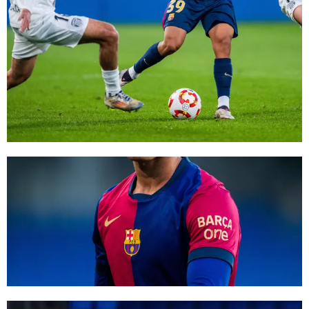
FC Barcelona club badge
FC Barcelona club badge