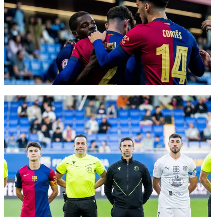
FC Barcelona club badge