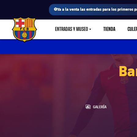
⚽Ya a la venta las entradas para los primeros p
ENTRADAS Y MUSEO
TIENDA
CULE
LABEL.SHARE.CARETDOWN
FC Barcelona club badge
Bar
LABEL.ARIA.GALLERY
GALERÍA