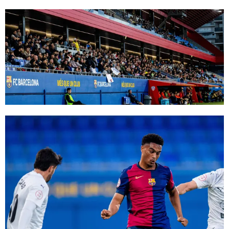
FC Barcelona club badge
FC Barcelona club badge