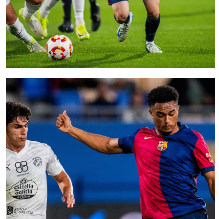
FC Barcelona club badge