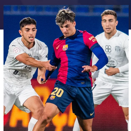
FC Barcelona club badge