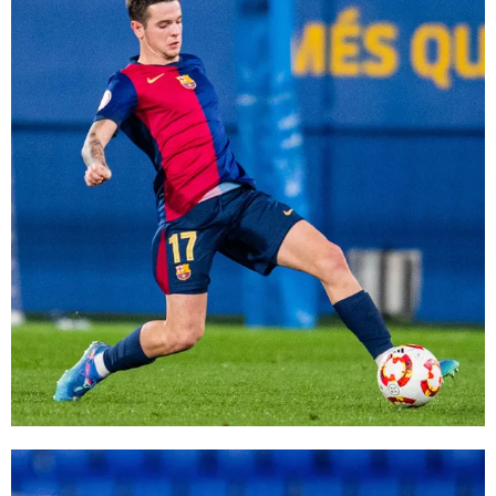
FC Barcelona club badge