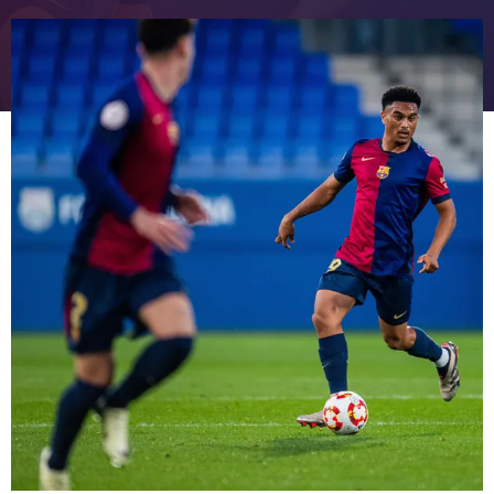
FC Barcelona club badge