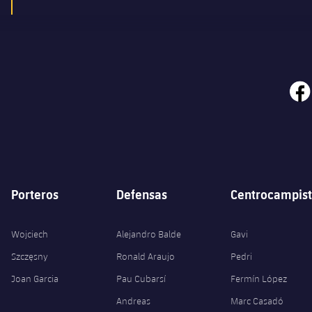
face
Porteros
Defensas
Centrocampist
Wojciech
Alejandro Balde
Gavi
Szczęsny
Ronald Araujo
Pedri
Joan Garcia
Pau Cubarsí
Fermín López
Andreas
Marc Casadó