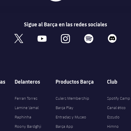
Sigue al Barça en las redes sociales
book
x
youtube
instagram
spotify
discord
as
Delanteros
Productos Barça
Club
Ferran Torres
Culers Membership
Spotify Camp
Lamine Yamal
Barça Play
Canal ético
Raphinha
Entradas y Museo
Escudo
Roony Bardghji
Barça App
Himno