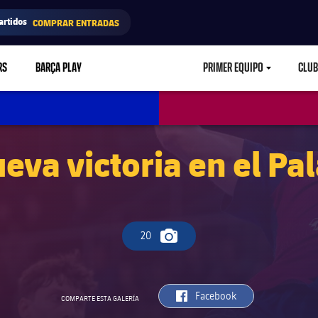
artidos
COMPRAR ENTRADAS
RS
BARÇA PLAY
PRIMER EQUIPO
CLUB
LABEL.ARIA.CARETD
eva victoria en el Pa
20
Icono de cámara
label.aria.facebook
Facebook
COMPARTE ESTA GALERÍA