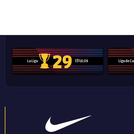
29
La Liga
TÍTULOS
Liga de 
Trofeo de La Liga