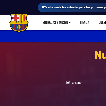
⚽Ya a la venta las entradas para los primeros p
ENTRADAS Y MUSEO
TIENDA
CULE
LABEL.SHARE.CARETDOWN
FC Barcelona club badge
Nu
LABEL.ARIA.GALLERY
GALERÍA