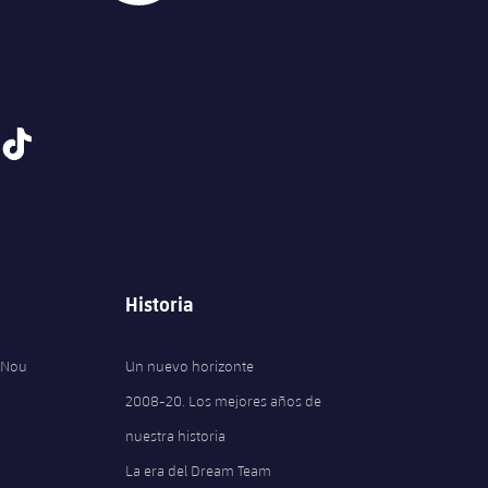
tiktok
Historia
 Nou
Un nuevo horizonte
2008-20. Los mejores años de
nuestra historia
La era del Dream Team