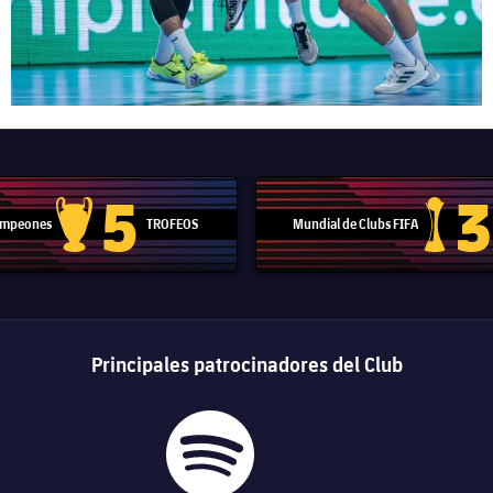
5
3
Campeones
TROFEOS
Mundial de Clubs FIFA
Trofeo de la Liga de Campeones
Trofeo del
Principales patrocinadores del Club