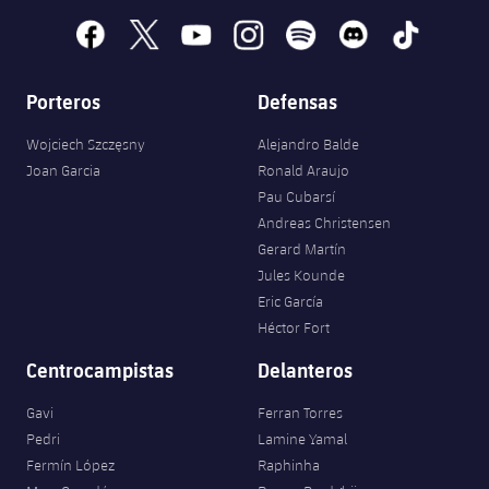
facebook
x
youtube
instagram
spotify
discord
tiktok
Porteros
Defensas
Wojciech Szczęsny
Alejandro Balde
Joan Garcia
Ronald Araujo
Pau Cubarsí
Andreas Christensen
Gerard Martín
Jules Kounde
Eric García
Héctor Fort
Centrocampistas
Delanteros
Gavi
Ferran Torres
Pedri
Lamine Yamal
Fermín López
Raphinha