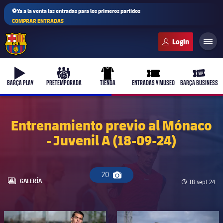
⚽Ya a la venta las entradas para los primeros partidos
COMPRAR ENTRADAS
FC Barcelona club badge
b-play
culers-ball
uniform
ticket-full
ticket-v
BARÇA PLAY
PRETEMPORADA
TIENDA
ENTRADAS Y MUSEO
BARÇA BUSINESS
Entrenamiento previo al Mónaco
- Juvenil A (18-09-24)
PLUSICON
MÁS
Primer equipo
20
Icono de cámara
Femenino
LABEL.ARIA.GALLERY
GALERÍA
Fecha de pub
18 sept 24
plusicon
más
Actualidad
Barça Atlètic
plusicon
más
FC Barcelona club badge
FC Barcelona club badge