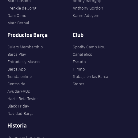
Marc Casadó
Roony Bardghji
Frenkie de Jong
Anthony Gordon
Dani Olmo
Karim Adeyemi
Marc Bernal
Productos Barça
Club
Culers Membership
Spotify Camp Nou
Barça Play
Canal ético
Entradas y Museo
Escudo
Barça App
Himno
Tienda online
Trabaja en las Barça
Centro de
Stores
Ayuda/FAQs
Hazte Beta Tester
Black Friday
Navidad Barça
Historia
Un nuevo horizonte