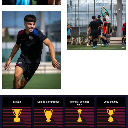
FC Barcelona club badge
La Liga
Liga de Campeones
Mundial de Clubs
Copa del Rey
FIFA
Trofeo de La Liga
Trofeo de la Liga de Campeones
Trofeo del Mundial de Clube
Copa del 