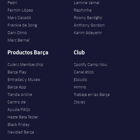
Pedri
Lamine Yamal
Fermín López
Raphinha
Marc Casadó
Roony Bardghji
Frenkie de Jong
Anthony Gordon
Dani Olmo
Karim Adeyemi
Marc Bernal
Productos Barça
Club
Culers Membership
Spotify Camp Nou
Barça Play
Canal ético
Entradas y Museo
Escudo
Barça App
Himno
Tienda online
Trabaja en las Barça
Centro de
Stores
Ayuda/FAQs
Hazte Beta Tester
Black Friday
Navidad Barça