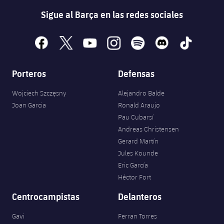
Sigue al Barça en las redes sociales
facebook
x
youtube
instagram
spotify
discord
tiktok
Porteros
Defensas
Wojciech Szczęsny
Alejandro Balde
Joan Garcia
Ronald Araujo
Pau Cubarsí
Andreas Christensen
Gerard Martín
Jules Kounde
Eric García
Héctor Fort
Centrocampistas
Delanteros
Gavi
Ferran Torres