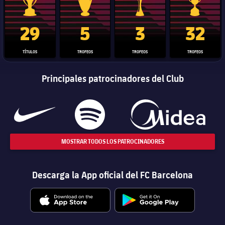
Trofeo de La Liga
Trofeo de la Liga de Campeones
Trofeo del Mundial de Clube
Copa del 
29
5
3
32
TÍTULOS
TROFEOS
TROFEOS
TROFEOS
Principales patrocinadores del Club
MOSTRAR TODOS LOS PATROCINADORES
Descarga la App oficial del FC Barcelona