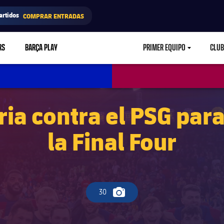
artidos
COMPRAR ENTRADAS
RS
BARÇA PLAY
PRIMER EQUIPO
CLUB
LABEL.ARIA.CARETD
ria contra el PSG par
la Final Four
30
Icono de cámara