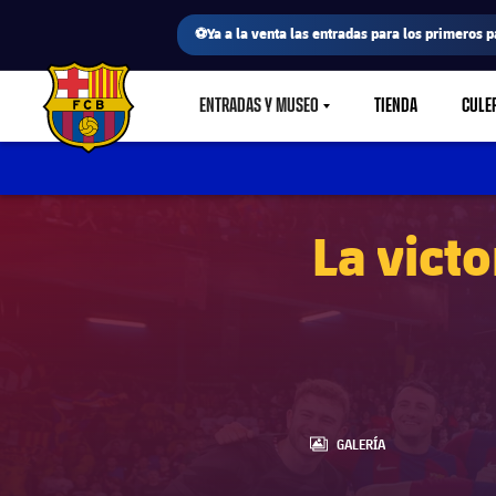
⚽Ya a la venta las entradas para los primeros p
ENTRADAS Y MUSEO
TIENDA
CULE
LABEL.SHARE.CARETDOWN
FC Barcelona club badge
La victo
LABEL.ARIA.GALLERY
GALERÍA