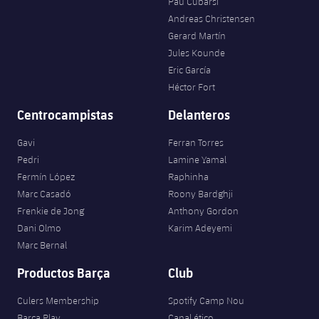
Pau Cubarsí
Andreas Christensen
Gerard Martín
Jules Kounde
Eric García
Héctor Fort
Centrocampistas
Delanteros
Gavi
Ferran Torres
Pedri
Lamine Yamal
Fermín López
Raphinha
Marc Casadó
Roony Bardghji
Frenkie de Jong
Anthony Gordon
Dani Olmo
Karim Adeyemi
Marc Bernal
Productos Barça
Club
Culers Membership
Spotify Camp Nou
Barça Play
Canal ético