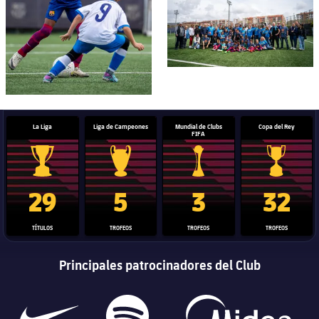
La Liga
Liga de Campeones
Mundial de Clubs
Copa del Rey
FIFA
Trofeo de La Liga
Trofeo de la Liga de Campeones
Trofeo del Mundial de Clube
Copa del 
29
5
3
32
TÍTULOS
TROFEOS
TROFEOS
TROFEOS
Principales patrocinadores del Club