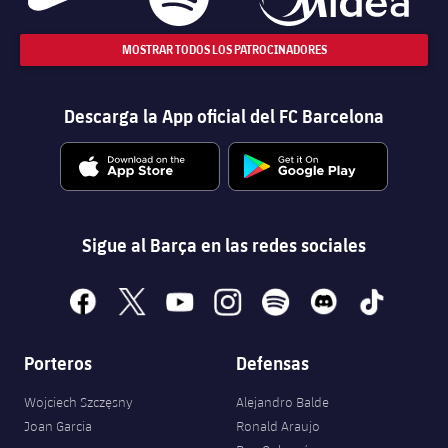
MOSTRAR TODOS LOS PATROCINADORES
Descarga la App oficial del FC Barcelona
Sigue al Barça en las redes sociales
facebook
x
youtube
instagram
spotify
discord
tiktok
Porteros
Defensas
Wojciech Szczęsny
Alejandro Balde
Joan Garcia
Ronald Araujo