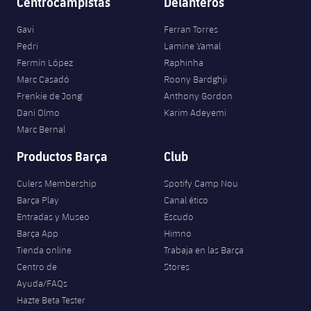
Centrocampistas
Delanteros
Gavi
Ferran Torres
Pedri
Lamine Yamal
Fermín López
Raphinha
Marc Casadó
Roony Bardghji
Frenkie de Jong
Anthony Gordon
Dani Olmo
Karim Adeyemi
Marc Bernal
Productos Barça
Club
Culers Membership
Spotify Camp Nou
Barça Play
Canal ético
Entradas y Museo
Escudo
Barça App
Himno
Tienda online
Trabaja en las Barça
Centro de
Stores
Ayuda/FAQs
Hazte Beta Tester