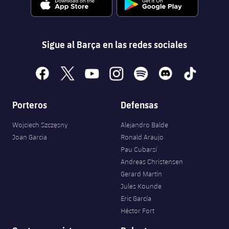
Sigue al Barça en las redes sociales
facebook
x
youtube
instagram
spotify
discord
tiktok
Porteros
Defensas
Wojciech Szczęsny
Alejandro Balde
Joan Garcia
Ronald Araujo
Pau Cubarsí
Andreas Christensen
Gerard Martín
Jules Kounde
Eric García
Héctor Fort