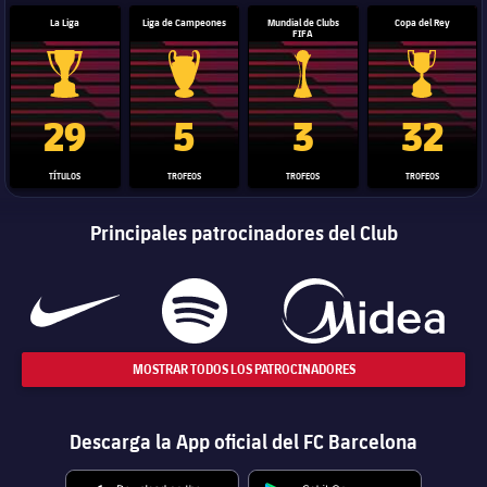
La Liga
Liga de Campeones
Mundial de Clubs
Copa del Rey
FIFA
Trofeo de La Liga
Trofeo de la Liga de Campeones
Trofeo del Mundial de Clube
Copa del 
29
5
3
32
TÍTULOS
TROFEOS
TROFEOS
TROFEOS
Principales patrocinadores del Club
MOSTRAR TODOS LOS PATROCINADORES
Descarga la App oficial del FC Barcelona