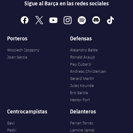
Sigue al Barça en las redes sociales
facebook
x
youtube
instagram
spotify
discord
tiktok
Porteros
Defensas
Wojciech Szczęsny
Alejandro Balde
Joan Garcia
Ronald Araujo
Pau Cubarsí
Andreas Christensen
Gerard Martín
Jules Kounde
Eric García
Héctor Fort
Centrocampistas
Delanteros
Gavi
Ferran Torres
Pedri
Lamine Yamal