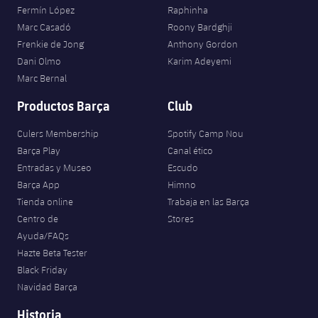
Fermín López
Raphinha
Marc Casadó
Roony Bardghji
Frenkie de Jong
Anthony Gordon
Dani Olmo
Karim Adeyemi
Marc Bernal
Productos Barça
Club
Culers Membership
Spotify Camp Nou
Barça Play
Canal ético
Entradas y Museo
Escudo
Barça App
Himno
Tienda online
Trabaja en las Barça
Centro de
Stores
Ayuda/FAQs
Hazte Beta Tester
Black Friday
Navidad Barça
Historia