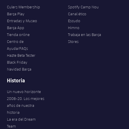
Culers Membership
Spotify Camp Nou
Barça Play
Canal ético
Entradas y Museo
Escudo
Barça App
Himno
Tienda online
Trabaja en las Barça
Centro de
Stores
Ayuda/FAQs
Hazte Beta Tester
Black Friday
Navidad Barça
Historia
Un nuevo horizonte
2008-20. Los mejores
años de nuestra
historia
La era del Dream
Team