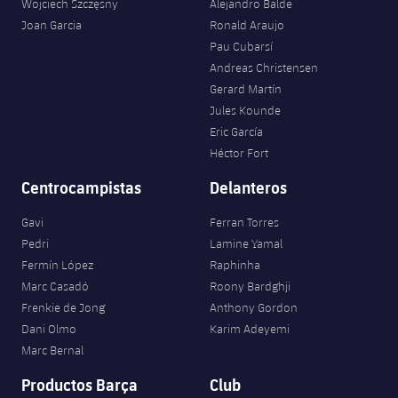
Wojciech Szczęsny
Alejandro Balde
Joan Garcia
Ronald Araujo
Pau Cubarsí
Andreas Christensen
Gerard Martín
Jules Kounde
Eric García
Héctor Fort
Centrocampistas
Delanteros
Gavi
Ferran Torres
Pedri
Lamine Yamal
Fermín López
Raphinha
Marc Casadó
Roony Bardghji
Frenkie de Jong
Anthony Gordon
Dani Olmo
Karim Adeyemi
Marc Bernal
Productos Barça
Club