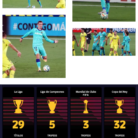
FC Barcelona club badge
FC Barcelona club badge
La Liga
Liga de Campeones
Mundial de Clubs
Copa del Rey
FIFA
Trofeo de La Liga
Trofeo de la Liga de Campeones
Trofeo del Mundial de Clube
Copa del 
29
5
3
32
TÍTULOS
TROFEOS
TROFEOS
TROFEOS