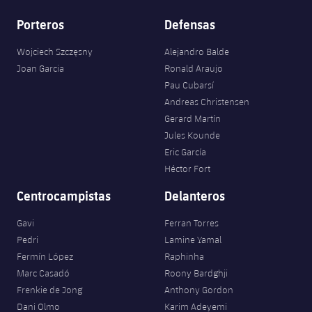
Porteros
Defensas
Wojciech Szczęsny
Alejandro Balde
Joan Garcia
Ronald Araujo
Pau Cubarsí
Andreas Christensen
Gerard Martín
Jules Kounde
Eric García
Héctor Fort
Centrocampistas
Delanteros
Gavi
Ferran Torres
Pedri
Lamine Yamal
Fermín López
Raphinha
Marc Casadó
Roony Bardghji
Frenkie de Jong
Anthony Gordon
Dani Olmo
Karim Adeyemi