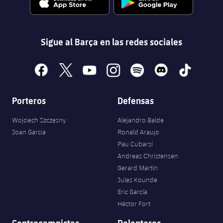
Sigue al Barça en las redes sociales
facebook
x
youtube
instagram
spotify
discord
tiktok
Porteros
Defensas
Wojciech Szczęsny
Alejandro Balde
Joan Garcia
Ronald Araujo
Pau Cubarsí
Andreas Christensen
Gerard Martín
Jules Kounde
Eric García
Héctor Fort
Centrocampistas
Delanteros