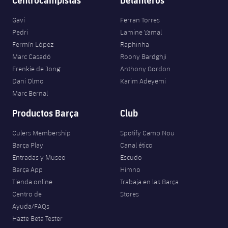
Gavi
Ferran Torres
Pedri
Lamine Yamal
Fermín López
Raphinha
Marc Casadó
Roony Bardghji
Frenkie de Jong
Anthony Gordon
Dani Olmo
Karim Adeyemi
Marc Bernal
Productos Barça
Club
Culers Membership
Spotify Camp Nou
Barça Play
Canal ético
Entradas y Museo
Escudo
Barça App
Himno
Tienda online
Trabaja en las Barça
Centro de
Stores
Ayuda/FAQs
Hazte Beta Tester