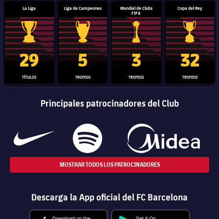
La Liga
Liga de Campeones
Mundial de Clubs
Copa del Rey
FIFA
Trofeo de La Liga
Trofeo de la Liga de Campeones
Trofeo del Mundial de Clube
Copa del 
29
5
3
32
TÍTULOS
TROFEOS
TROFEOS
TROFEOS
Principales patrocinadores del Club
MOSTRAR TODOS LOS PATROCINADORES
Descarga la App oficial del FC Barcelona